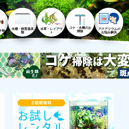
コケ・水槽のお
水槽・飼育器具
水草・レイアウ
アクアリウムの
き物
掃除
類
ト
お悩み解決