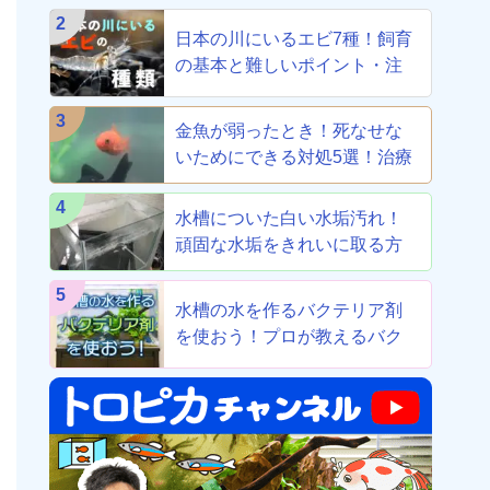
2
日本の川にいるエビ7種！飼育
の基本と難しいポイント・注
意点を解説
3
金魚が弱ったとき！死なせな
いためにできる対処5選！治療
から養生まで！
4
水槽についた白い水垢汚れ！
頑固な水垢をきれいに取る方
法！
5
水槽の水を作るバクテリア剤
を使おう！プロが教えるバク
テリア剤8選