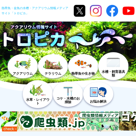
熱帯魚・金魚の水槽・アクアリウム情報メディア
サイト「トロピカ」
水槽・飼育器具
アクアリウム
テラリウム
熱帯魚や生き物
類
コケ・水槽のお
水草・レイアウ
お悩み解決
掃除
ト