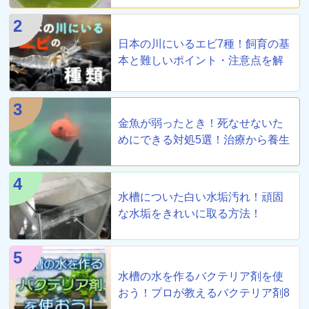
2
日本の川にいるエビ7種！飼育の基
本と難しいポイント・注意点を解
説
3
金魚が弱ったとき！死なせないた
めにできる対処5選！治療から養生
まで！
4
水槽についた白い水垢汚れ！頑固
な水垢をきれいに取る方法！
5
水槽の水を作るバクテリア剤を使
おう！プロが教えるバクテリア剤8