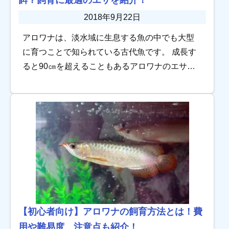
2018年9月22日
アロワナは、淡水域に生息する魚の中でも大型
に育つことで知られている古代魚です。 成長す
ると90㎝を超えることもあるアロワナのエサ
は、コウロギやミルワームといった昆虫や、小
エビやザリガニなどの甲殻類、金魚の小赤とい
った小魚 […]
【初心者向け】アロワナの飼育方法とは！費
用や難易度、注意点も紹介！