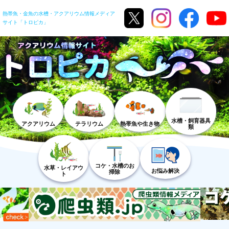
熱帯魚・金魚の水槽・アクアリウム情報メディア
サイト「トロピカ」
水槽・飼育器具
アクアリウム
テラリウム
熱帯魚や生き物
類
コケ・水槽のお
水草・レイアウ
お悩み解決
掃除
ト