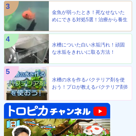
3
金魚が弱ったとき！死なせないた
めにできる対処5選！治療から養生
まで！
4
水槽についた白い水垢汚れ！頑固
な水垢をきれいに取る方法！
5
水槽の水を作るバクテリア剤を使
おう！プロが教えるバクテリア剤8
選