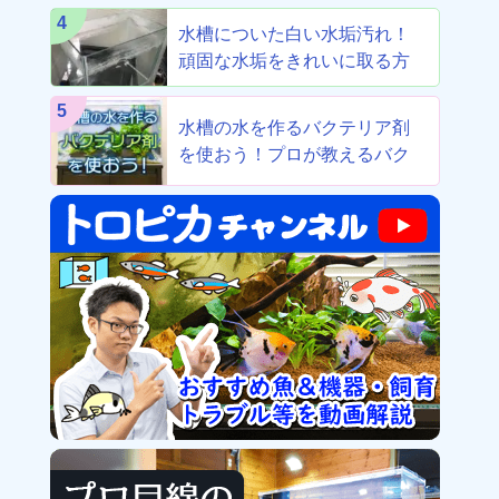
4
水槽についた白い水垢汚れ！
頑固な水垢をきれいに取る方
法！
5
水槽の水を作るバクテリア剤
を使おう！プロが教えるバク
テリア剤8選