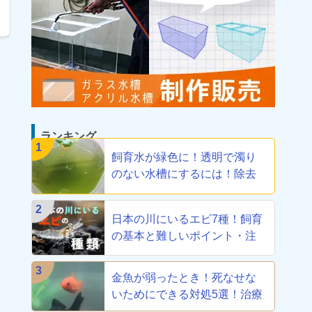
ランキング
1
飼育水が緑色に！透明で濁り
のない水槽にするには！除去
方法教えます
2
日本の川にいるエビ7種！飼育
の基本と難しいポイント・注
意点を解説
3
金魚が弱ったとき！死なせな
いためにできる対処5選！治療
から養生まで！