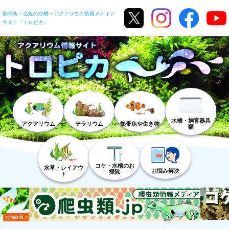
熱帯魚・金魚の水槽・アクアリウム情報メディア
サイト「トロピカ」
水槽・飼育器具
アクアリウム
テラリウム
熱帯魚や生き物
類
コケ・水槽のお
水草・レイアウ
お悩み解決
掃除
ト