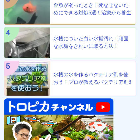
金魚が弱ったとき！死なせないた
めにできる対処5選！治療から養生
まで！
4
水槽についた白い水垢汚れ！頑固
な水垢をきれいに取る方法！
5
水槽の水を作るバクテリア剤を使
おう！プロが教えるバクテリア剤8
選