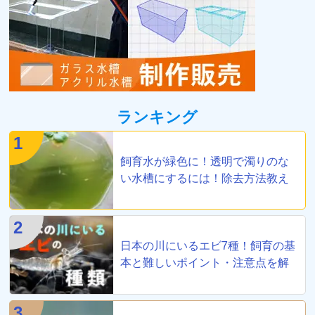
ランキング
1
飼育水が緑色に！透明で濁りのな
い水槽にするには！除去方法教え
ます
2
日本の川にいるエビ7種！飼育の基
本と難しいポイント・注意点を解
説
3