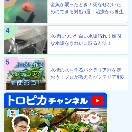
金魚が弱ったとき！死なせないた
めにできる対処5選！治療から養生
まで！
4
水槽についた白い水垢汚れ！頑固
な水垢をきれいに取る方法！
5
水槽の水を作るバクテリア剤を使
おう！プロが教えるバクテリア剤8
選