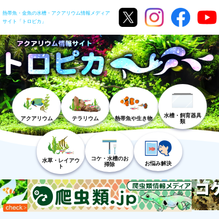
熱帯魚・金魚の水槽・アクアリウム情報メディア
サイト「トロピカ」
水槽・飼育器具
アクアリウム
テラリウム
熱帯魚や生き物
類
コケ・水槽のお
水草・レイアウ
お悩み解決
掃除
ト