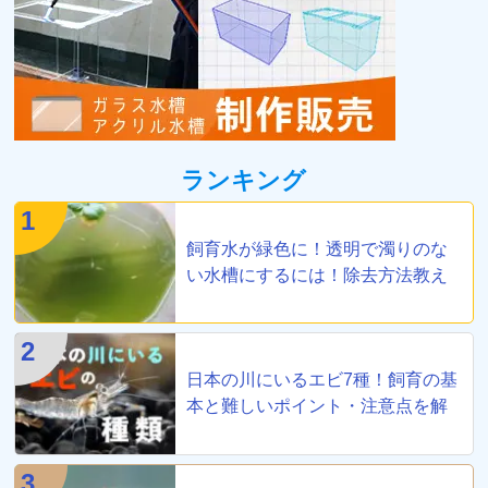
ランキング
1
飼育水が緑色に！透明で濁りのな
い水槽にするには！除去方法教え
ます
2
日本の川にいるエビ7種！飼育の基
本と難しいポイント・注意点を解
説
3