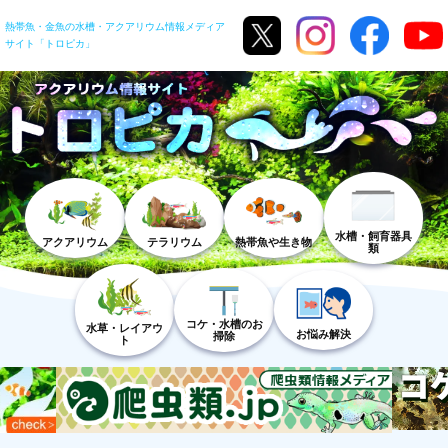
熱帯魚・金魚の水槽・アクアリウム情報メディア
サイト「トロピカ」
水槽・飼育器具
アクアリウム
テラリウム
熱帯魚や生き物
類
コケ・水槽のお
水草・レイアウ
お悩み解決
掃除
ト