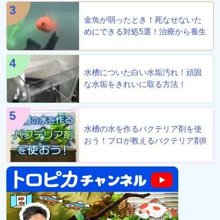
3
金魚が弱ったとき！死なせないた
めにできる対処5選！治療から養生
まで！
4
水槽についた白い水垢汚れ！頑固
な水垢をきれいに取る方法！
5
水槽の水を作るバクテリア剤を使
おう！プロが教えるバクテリア剤8
選