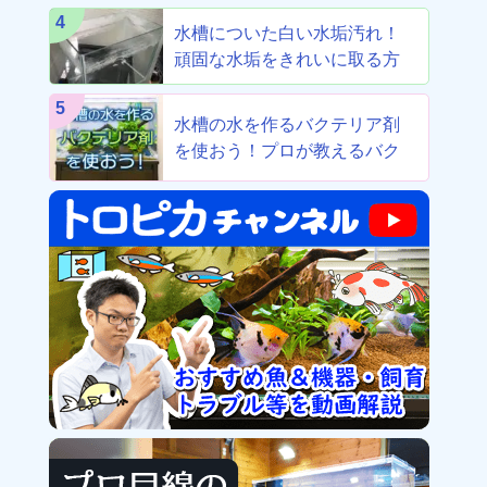
4
水槽についた白い水垢汚れ！
頑固な水垢をきれいに取る方
法！
5
水槽の水を作るバクテリア剤
を使おう！プロが教えるバク
テリア剤8選