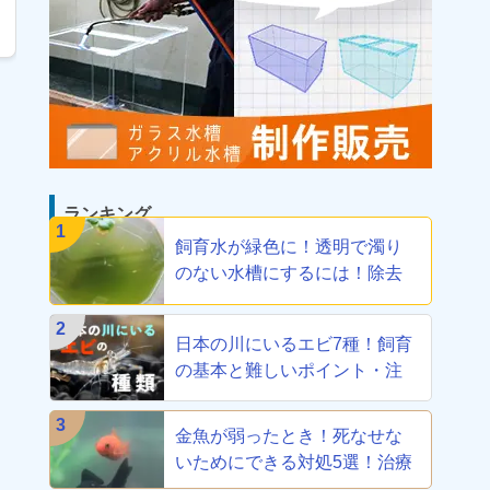
ランキング
1
飼育水が緑色に！透明で濁り
のない水槽にするには！除去
方法教えます
2
日本の川にいるエビ7種！飼育
の基本と難しいポイント・注
意点を解説
3
金魚が弱ったとき！死なせな
いためにできる対処5選！治療
から養生まで！