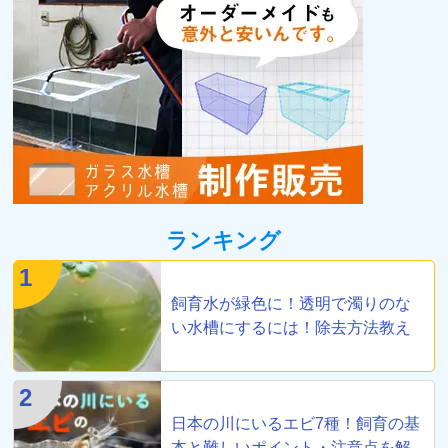
ランキング
1
飼育水が緑色に！透明で濁りのな
い水槽にするには！除去方法教え
ます
2
日本の川にいるエビ7種！飼育の基
本と難しいポイント・注意点を解