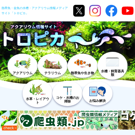
熱帯魚・金魚の水槽・アクアリウム情報メディア
サイト「トロピカ」
水槽・飼育器具
アクアリウム
テラリウム
熱帯魚や生き物
類
コケ・水槽のお
水草・レイアウ
お悩み解決
掃除
ト