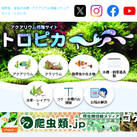
熱帯魚・金魚の水槽・アクアリウム情報メディア
サイト「トロピカ」
水槽・飼育器具
アクアリウム
テラリウム
熱帯魚や生き物
類
コケ・水槽のお
水草・レイアウ
お悩み解決
掃除
ト