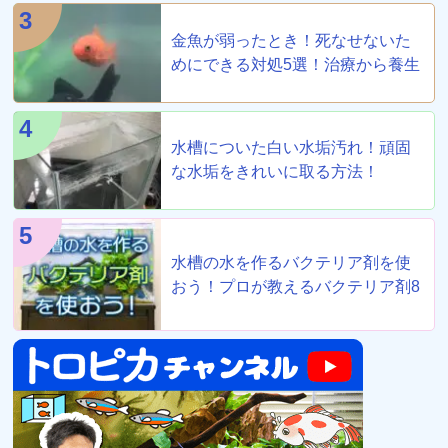
3
金魚が弱ったとき！死なせないた
めにできる対処5選！治療から養生
まで！
4
水槽についた白い水垢汚れ！頑固
な水垢をきれいに取る方法！
5
水槽の水を作るバクテリア剤を使
おう！プロが教えるバクテリア剤8
選