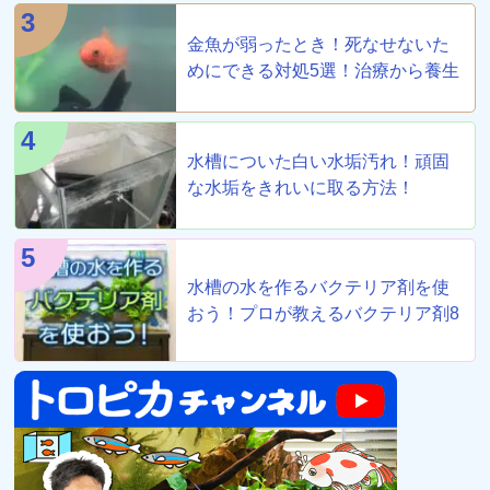
3
金魚が弱ったとき！死なせないた
めにできる対処5選！治療から養生
まで！
4
水槽についた白い水垢汚れ！頑固
な水垢をきれいに取る方法！
5
水槽の水を作るバクテリア剤を使
おう！プロが教えるバクテリア剤8
選