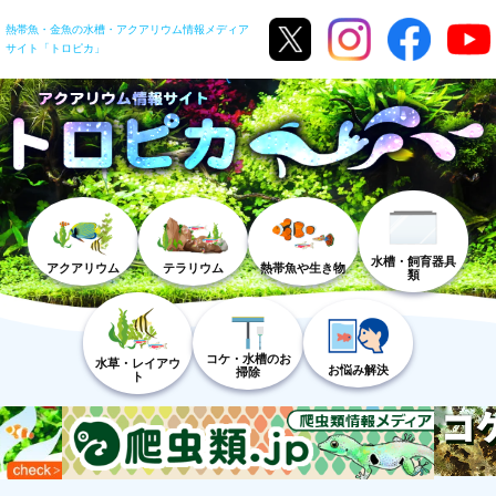
熱帯魚・金魚の水槽・アクアリウム情報メディア
サイト「トロピカ」
水槽・飼育器具
アクアリウム
テラリウム
熱帯魚や生き物
類
コケ・水槽のお
水草・レイアウ
お悩み解決
掃除
ト