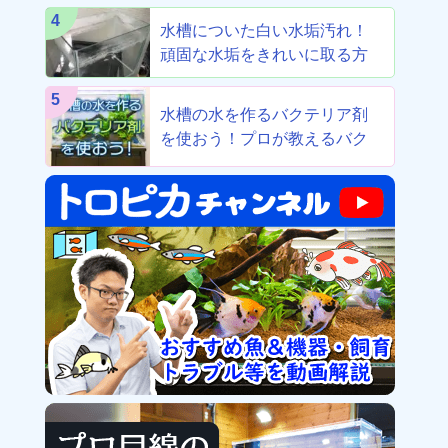
4
水槽についた白い水垢汚れ！
頑固な水垢をきれいに取る方
法！
5
水槽の水を作るバクテリア剤
を使おう！プロが教えるバク
テリア剤8選