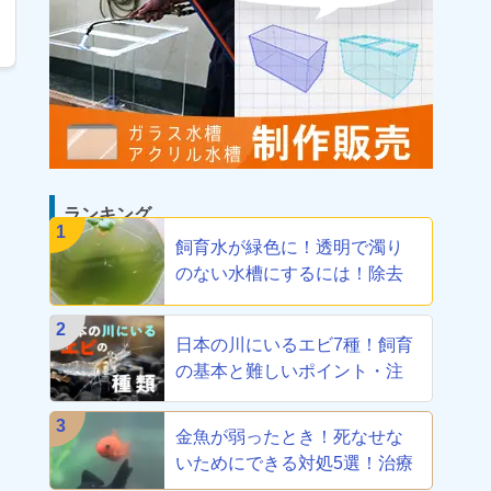
ランキング
1
飼育水が緑色に！透明で濁り
のない水槽にするには！除去
方法教えます
2
日本の川にいるエビ7種！飼育
の基本と難しいポイント・注
意点を解説
3
金魚が弱ったとき！死なせな
いためにできる対処5選！治療
から養生まで！