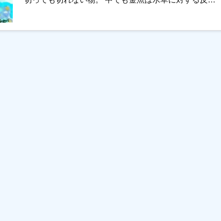
が特 […]