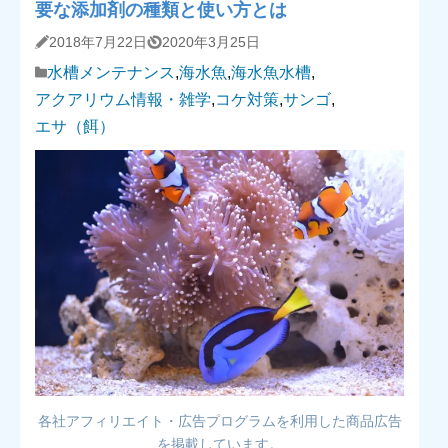
要な添加剤の種類と使い方とは
2018年7月22日
2020年3月25日
水槽メンテナンス
,
海水魚
,
海水魚水槽
,
アクアリウム情報・雑学
,
コケ対策
,
サンゴ
,
エサ（餌）
各社アフィリエイト・広告プログラムを利用した商品広告
を掲載しています。