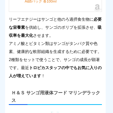
A&Bパック 各100ml
リーフエナジーはサンゴと他のろ過摂食生物に
必要
な栄養素
を供給し、サンゴのポリプを拡張させ、
吸
収率を最大化
させます。
アミノ酸とビタミン類はサンゴがタンパク質や色
素、健康的な軟部組織を生成するために必要です。
2種類をセットで使うことで、サンゴの成長が顕著
です。最近
トロピカスタッフの中でもお気に入りの
人が増えています
！
Ｈ＆Ｓ サンゴ用液体フード マリンデラック
ス