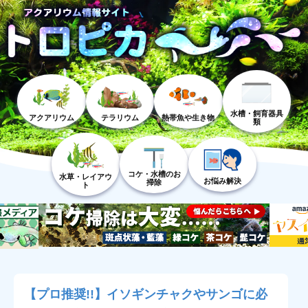
水槽・飼育器具
アクアリウム
テラリウム
熱帯魚や生き物
類
コケ・水槽のお
水草・レイアウ
お悩み解決
掃除
ト
【プロ推奨!!】イソギンチャクやサンゴに必