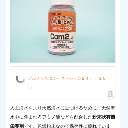
デルフィス コンビネーション２Ｊｒ． １５
ｍｌ
人工海水をより天然海水に近づけるために、天然海
水中に含まれるアミノ酸などを配合した
粉末状有機
栄養剤
です。乾燥粉末なので保存性に優れていま