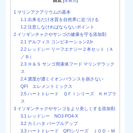
目次
[
非表示
]
1
マリンアクアリウムの基本
1.1
出来るだけ水質を自然界に近づける
1.2
注意しなければならないポイント
2
イソギンチャクやサンゴの健康を守る添加剤
2.1
デルフィス コンビネーション2Jr
2.2
レッドシー リーフエナジー２本セット（Ａ
／Ｂ）
2.3
Ｈ＆Ｓ サンゴ用液体フード マリンデラック
ス
2.4
濃度が濃くイオンバランスを崩さない
QFI エレメントミックス
2.5
ハートトレード ＱＦＩシリーズ ＫＨプラ
ス
3
イソギンチャクやサンゴをより美しくする添加剤
3.1
レッドシー NO3 PO4-X
3.2
カミハタ パープルアップ
3.3
ハートトレード QFIシリーズ ＪＯＤ－Ｍ