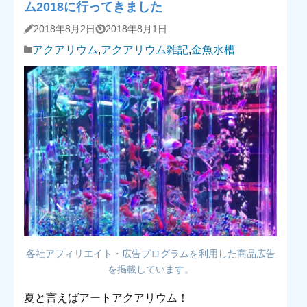
ム2018に行ってきました
2018年8月2日
2018年8月1日
アクアリウム
,
アクアリウム雑記
,
金魚水槽
各社アフィリエイト・広告プログラムを利用した商品広告
を掲載しています。
夏と言えばアートアクアリウム！