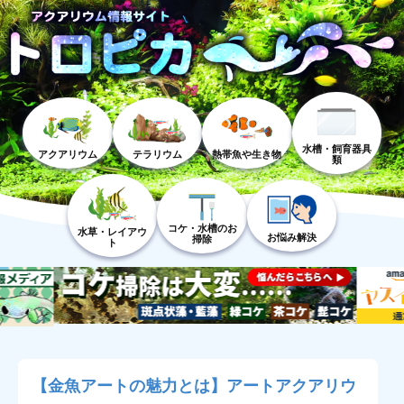
水槽・飼育器具
アクアリウム
テラリウム
熱帯魚や生き物
類
コケ・水槽のお
水草・レイアウ
お悩み解決
掃除
ト
【金魚アートの魅力とは】アートアクアリウ