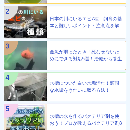
2
日本の川にいるエビ7種！飼育の基
本と難しいポイント・注意点を解
説
3
金魚が弱ったとき！死なせないた
めにできる対処5選！治療から養生
まで！
4
水槽についた白い水垢汚れ！頑固
な水垢をきれいに取る方法！
5
水槽の水を作るバクテリア剤を使
おう！プロが教えるバクテリア剤8