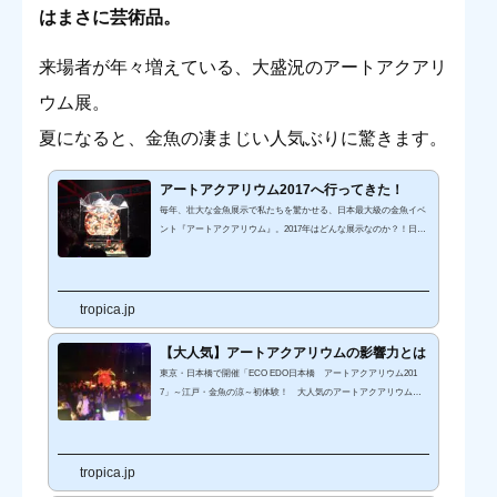
はまさに芸術品。
来場者が年々増えている、大盛況のアートアクアリ
ウム展。
夏になると、金魚の凄まじい人気ぶりに驚きます。
アートアクアリウム2017へ行ってきた！
毎年、壮大な金魚展示で私たちを驚かせる、日本最大級の金魚イベ
ント『アートアクアリウム』。2017年はどんな展示なのか？！日本
橋会場へ行ってまいりました！（ネタバレありですので、要注意で
す）開場から長い行列！11時の開場直後だというのに、やはりの行
列…。年々、来場者が増えているようです。入口にはいって間もな
く、8角形の金魚水槽がお出迎え！きれいだなー、とみていると、
tropica.jp
おや？見慣れた生体が…プレコ発見です。コケ取り部隊なんでしょ
うか？上を見上げると、江戸切子のグラスが照明として使用されて
【大人気】アートアクアリウムの影響力とは
います。天の川みたい...
東京・日本橋で開催「ECO EDO日本橋 アートアクアリウム201
7」～江戸・金魚の涼～初体験！ 大人気のアートアクアリウムに
行ってきました。（※注意 写真ネタバレあり） アートアクアリウ
ム2017へ行ってきた！ 【芸術的！】アートアクアリウムの魅力 ア
ートアクアリウムと金魚の関係 【アートアクアリウム】アクアリウ
ムアレンジメントをはじめてみませんかECO EDO日本橋 アート
tropica.jp
アクアリウム2017開催日程：2017年7月7日（金）～9月24日（日）