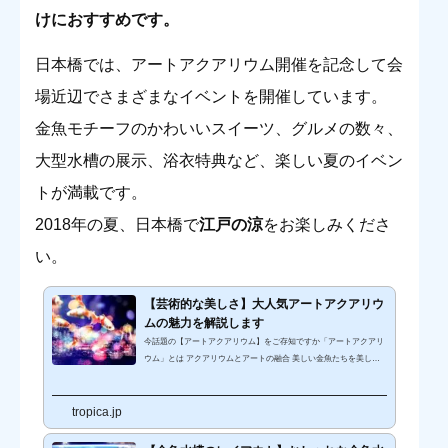
けにおすすめです。
日本橋では、アートアクアリウム開催を記念して会
場近辺でさまざまなイベントを開催しています。
金魚モチーフのかわいいスイーツ、グルメの数々、
大型水槽の展示、浴衣特典など、楽しい夏のイベン
トが満載です。
2018年の夏、日本橋で
江戸の涼
をお楽しみくださ
い。
【芸術的な美しさ】大人気アートアクアリウ
ムの魅力を解説します
今話題の【アートアクアリウム】をご存知ですか「アートアクアリ
ウム」とは アクアリウムとアートの融合 美しい金魚たちを美しく
「アート」として再現 和をモチーフにした水中世界を演出 プロジ
ェクションマッピングやLEDライティングなど、最新の演出技術と
tropica.jp
融合 アクアリウム・アート・デザイン・インテリアを総合プロデュ
ースつまり、五感で体感する新感覚な水中アートのことを指しま
す。「アートアクアリウム」は非常に人気があり、毎年全国各地で