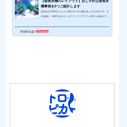
【金魚水槽のレイアウト】おしゃれな金魚水
さまざまな展示イベントが開催されています。 アートアクアリウム
槽事例を5つご紹介します
の魅力と...
金魚は江戸時代から人々に愛されてきた魅力あふれるお魚です。そ
の証拠に、毎年行われているアートアクアリウム展でも金魚のアー
ト水槽は大人気。優雅に泳ぐ姿に心が和み、どこか涼しげな印象を
持ちますよね。この記事では、金魚鉢から大型水槽までアートアク
tropica.jp
アリウムのようにおしゃれでインテリアとして活躍している金魚水
3 Pockets
槽をご紹介します。これから金魚を飼いたいと思っている方、今の
金魚水槽をリニューアルしたいと思っている方の参考になれば嬉し
いです。金魚水槽のレイアウト事例を5つご紹介色彩が鮮やかな金
魚の水槽は、インテ...