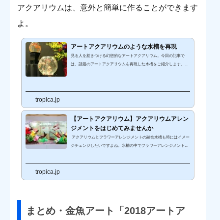
アクアリウムは、意外と簡単に作ることができます
よ。
アートアクアリウムのような水槽を再現
見る人を惹きつける幻想的なアートアクアリウム。今回の記事で
は、話題のアートアクアリウムを再現した水槽をご紹介します。ア
ートアクアリウムとは和をモチーフにデザインされたアクアリウム
と、LEDライティングやプロジェクションマッピングなど最新技技
術が融合した芸術的な水槽のこと。五感で体感する新感覚な水中ア
ートを意味します。毎年（主に夏）全国各地でさまざまな「アート
tropica.jp
アクアリウム」イベントが開催されていますよね。私は、東京・日
本橋で開催「ECO EDO日本橋 アートアクアリウム2017」～江
【アートアクアリウム】アクアリウムアレン
戸・金魚の涼～に行ってき...
ジメントをはじめてみませんか
アクアリウムとフラワーアレンジメントの融合水槽も時にはイメー
ジチェンジしたいですよね。水槽の中でフラワーアレンジメントを
してみませんか。レイアウトは、アイデア次第でどんなイメージも
作り出すことができます。 アクアリストによる水槽レイアウトのテ
tropica.jp
クニック大公開! 初心者必見!! プロが教える水槽レイアウトテクニッ
ク こんなに簡単!!プロが教える海水水槽レイアウト術 アクアリウ
ム プロの水槽レイアウト事例をご紹介します【海水・淡水編】ア
クアリウムアレンジメントがおすすめアクアリウムとフラワーアレ
ン...
まとめ・金魚アート「2018アートア