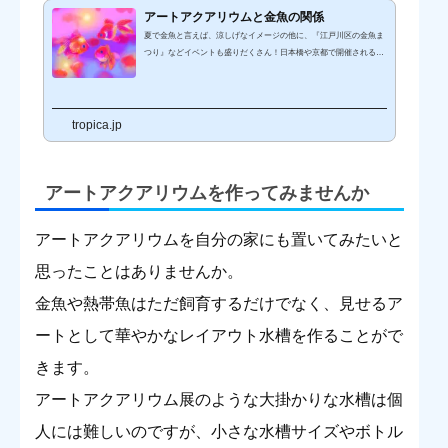
開催時間：11時～23時30分（最終入場23時）会場：日本橋三井ホー
アートアクアリウムと金魚の関係
ム（コレド室町1 5階...
夏で金魚と言えば、涼しげなイメージの他に、『江戸川区の金魚ま
つり』などイベントも盛りだくさん！日本橋や京都で開催される
『アートアクアリウム』は、日本金魚界の一大行事です！『アート
アクアリウム』とは？2007年よりスタートしたアクアリウム展示会
です。生きる芸術の金魚と、複雑で美しいプロダクトの水槽や音楽
などの融合をアートとして掲げています。巨大な金魚鉢や趣向を凝
tropica.jp
らした豪華な水槽に、金魚たちが泳ぎまわります！赤や青、ピンク
へと変化する妖しいライティングにより、煌びやかな色合いに磨き
をかける金魚たちと...
アートアクアリウムを作ってみませんか
アートアクアリウムを自分の家にも置いてみたいと
思ったことはありませんか。
金魚や熱帯魚はただ飼育するだけでなく、見せるア
ートとして華やかなレイアウト水槽を作ることがで
きます。
アートアクアリウム展のような大掛かりな水槽は個
人には難しいのですが、小さな水槽サイズやボトル