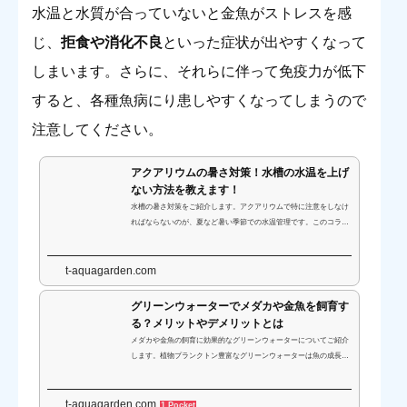
水温と水質が合っていないと金魚がストレスを感
じ、
拒食や消化不良
といった症状が出やすくなって
しまいます。さらに、それらに伴って免疫力が低下
すると、各種魚病にり患しやすくなってしまうので
注意してください。
アクアリウムの暑さ対策！水槽の水温を上げ
ない方法を教えます！
水槽の暑さ対策をご紹介します。アクアリウムで特に注意をしなけ
ればならないのが、夏など暑い季節での水温管理です。このコラム
ではアクアリウムの暑さ対策や水温を上げない方法についてまとめ
ましたので、ぜひ参考にしてください。
t-aquagarden.com
グリーンウォーターでメダカや金魚を飼育す
る？メリットやデメリットとは
メダカや金魚の飼育に効果的なグリーンウォーターについてご紹介
します。植物プランクトン豊富なグリーンウォーターは魚の成長促
進や色揚げ効果が期待できます。メリット・デメリット、そして作
り方をふまえて解説します。
t-aquagarden.com
1 Pocket