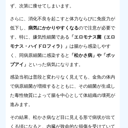
ず、次第に痩せてしまいます。
さらに、消化不良を起こすと体力ならびに免疫力が
低下し、
病気にかかりやすくなる
ので注意が必要で
す。特に、嫌気性細菌である
「エロモナス菌（エロ
モナス・ハイドロフィラ）」
は腸から感染しやす
く、同病原細菌に感染すると
「松かさ病」や「ポッ
プアイ」
といった病気になります。
感染当初は普段と変わりなく見えても、金魚の体内
で病原細菌が増殖するとともに、その細菌が生成し
た毒性物質によって腸を中心として体組織の壊死が
進みます。
その結果、松かさ病など目に見える形で病状が出て
くる頃になると、内臓が致命的な損傷を受けていて