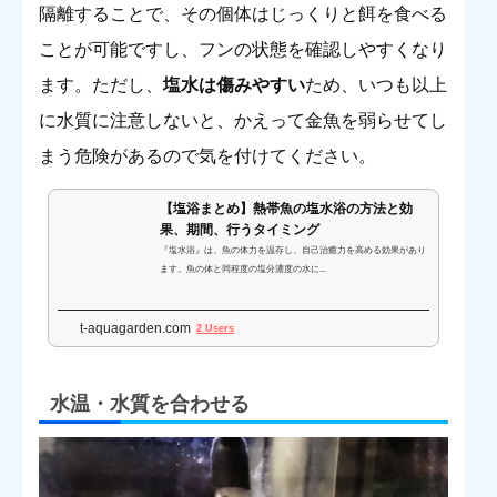
隔離することで、その個体はじっくりと餌を食べる
ことが可能ですし、フンの状態を確認しやすくなり
ます。ただし、
塩水は傷みやすい
ため、いつも以上
に水質に注意しないと、かえって金魚を弱らせてし
まう危険があるので気を付けてください。
【塩浴まとめ】熱帯魚の塩水浴の方法と効
果、期間、行うタイミング
『塩水浴』は、魚の体力を温存し、自己治癒力を高める効果があり
ます。魚の体と同程度の塩分濃度の水に...
t-aquagarden.com
2 Users
水温・水質を合わせる