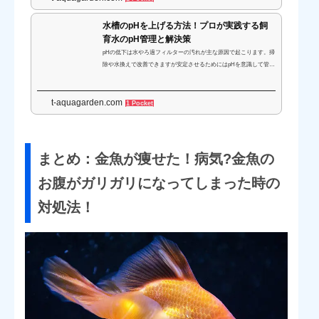
水槽のpHを上げる方法！プロが実践する飼
育水のpH管理と解決策
pHの低下は水やろ過フィルターの汚れが主な原因で起こります。掃
除や水換えで改善できますが安定させるためにはpHを意識して管理
しましょう。ここでは、pHが低下する原因と安定させる方法、pH
を上昇させる対処法...
t-aquagarden.com
1 Pocket
まとめ：金魚が痩せた！病気?金魚の
お腹がガリガリになってしまった時の
対処法！