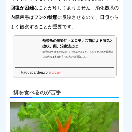
回復が困難
なことが珍しくありません。消化器系の
内臓疾患は
フンの状態
に反映させるので、日頃から
よく観察することが重要です。
熱帯魚の感染症・エロモナス菌による病気と
症状、薬、治療法とは
熱帯魚がかかる病気はいくつかありますが、エロモナス菌が原因と
なる病気は水槽飼育での大きな問題にな...
t-aquagarden.com
1 User
餌を食べるのが苦手