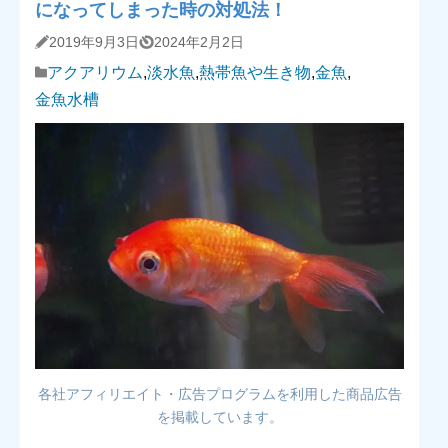
になってしまった時の対処法！
2019年9月3日
2024年2月2日
アクアリウム
,
淡水魚
,
熱帯魚や生き物
,
金魚
,
金魚水槽
各社アフィリエイト・広告プログラムを利用した商品広告
を掲載しています。