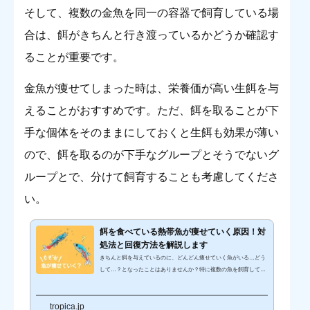
そして、複数の金魚を同一の容器で飼育している場
合は、餌がきちんと行き渡っているかどうか確認す
ることが重要です。
金魚が痩せてしまった時は、栄養価が高い生餌を与
えることがおすすめです。ただ、餌を取ることが下
手な個体をそのままにしておくと生餌も効果が薄い
ので、餌を取るのが下手なグループとそうでないグ
ループとで、分けて飼育することも考慮してくださ
い。
餌を食べている熱帯魚が痩せていく原因！対
処法と回復方法を解説します
きちんと餌を与えているのに、どんどん痩せていく魚がいる…どう
して…？となったことはありませんか？特に複数の魚を飼育してい
る場合に見られる現象です。餌を与えているのにどうして痩せてく
る魚がいるのでしょうか。また、痩せてしまった魚はどうやったら
tropica.jp
回復させられるでしょうか。こちらのページを参考にして、健康に