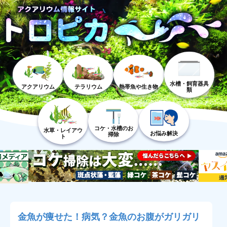
水槽・飼育器具
アクアリウム
テラリウム
熱帯魚や生き物
類
コケ・水槽のお
水草・レイアウ
お悩み解決
掃除
ト
金魚が痩せた！病気？金魚のお腹がガリガリ