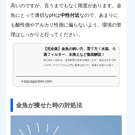
高いのですが、言うまでもなく限度があります。金
魚にとって適切なpHは
中性付近
なので、あまりに
も酸性側やアルカリ性側に偏らないよう、環境の管
理はしっかりと行ってください。
【完全版】金魚の飼い方、育て方！水温、ろ
過フィルター、水換えなど徹底解説！
初心者から始める、金魚飼育の基本を解説します。金魚は丈夫で飼
いやすいアクアリウム入門に最適な魚です。最適な水温やろ過フィ
ルター、水換え方法、給餌の目安など飼育に欠かせない情報をふま
えて、金魚の育て方をご紹介します。
t-aquagarden.com
金魚が痩せた時の対処法