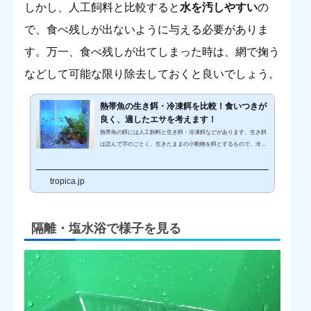
しかし、人工飼料と比較すると
水を汚しやすい
の
で、食べ残しが出ないように与える必要がありま
す。万一、食べ残しが出てしまった時は、網で掬う
などして可能な限り除去しておくと良いでしょう。
熱帯魚の生き餌・冷凍餌を比較！食いつきが
良く、適したエサを考えます！
熱帯魚の餌には人工飼料と生き餌・冷凍餌などがあります。生き餌
は読んで字のごとく、生きたままの小動物を餌とするもので、冷凍
餌は殺菌・消毒をした小動物などを冷凍して流通させている餌を指
します。いずれも自然環境下での捕食対象ほぼそのままなので、食
tropica.jp
いつきが良いうえに動物性タンパク質が豊富で栄養価に優れる特徴
があります。ここでは、生き餌と冷凍餌の特徴を比較して、両者の
種類や選ぶ際の考え方などをご紹介します。生き餌・冷凍餌の利点
と欠点生き餌は読んで字のごとく、生きている状態の小動物をその
隔離・塩水浴で様子を見る
まま熱帯魚に与え...