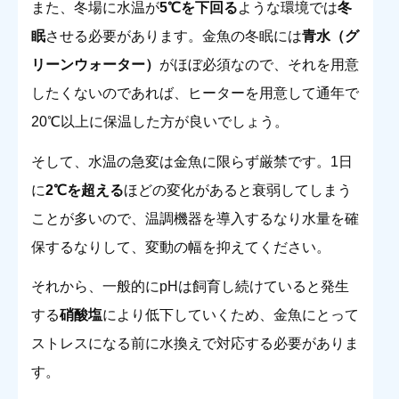
また、冬場に水温が
5℃を下回る
ような環境では
冬
眠
させる必要があります。金魚の冬眠には
青水（グ
リーンウォーター）
がほぼ必須なので、それを用意
したくないのであれば、ヒーターを用意して通年で
20℃以上に保温した方が良いでしょう。
そして、水温の急変は金魚に限らず厳禁です。1日
に
2℃を超える
ほどの変化があると衰弱してしまう
ことが多いので、温調機器を導入するなり水量を確
保するなりして、変動の幅を抑えてください。
それから、一般的にpHは飼育し続けていると発生
する
硝酸塩
により低下していくため、金魚にとって
ストレスになる前に水換えで対応する必要がありま
す。