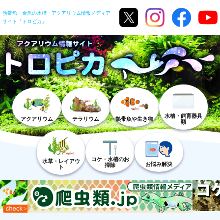
熱帯魚・金魚の水槽・アクアリウム情報メディア
サイト「トロピカ」
水槽・飼育器具
アクアリウム
テラリウム
熱帯魚や生き物
類
コケ・水槽のお
水草・レイアウ
お悩み解決
掃除
ト