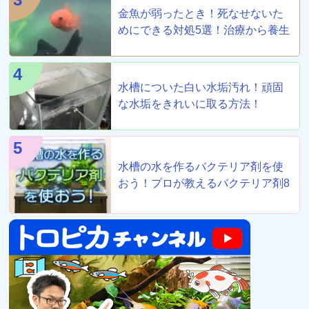
金魚が弱ったとき！死なせないた
めにできる対処5選！治療から養生
まで！
4
水槽についた白い水垢汚れ！頑固
な水垢をきれいに取る方法！
5
水槽の水を作るバクテリア剤を使
おう！プロが教えるバクテリア剤8
選