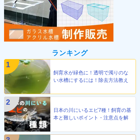
ランキング
1
飼育水が緑色に！透明で濁りのな
い水槽にするには！除去方法教え
ます
2
日本の川にいるエビ7種！飼育の基
本と難しいポイント・注意点を解
説
3