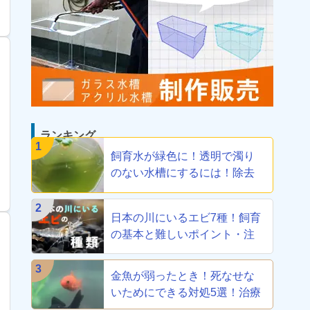
ランキング
1
飼育水が緑色に！透明で濁り
のない水槽にするには！除去
方法教えます
2
日本の川にいるエビ7種！飼育
の基本と難しいポイント・注
意点を解説
3
金魚が弱ったとき！死なせな
いためにできる対処5選！治療
から養生まで！