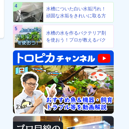
4
水槽についた白い水垢汚れ！
頑固な水垢をきれいに取る方
法！
5
水槽の水を作るバクテリア剤
を使おう！プロが教えるバク
テリア剤8選