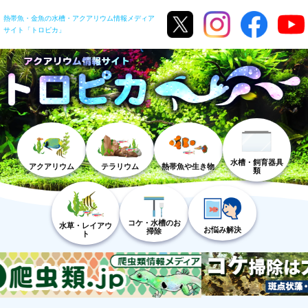
熱帯魚・金魚の水槽・アクアリウム情報メディア
サイト「トロピカ」
水槽・飼育器具
アクアリウム
テラリウム
熱帯魚や生き物
類
コケ・水槽のお
水草・レイアウ
お悩み解決
掃除
ト