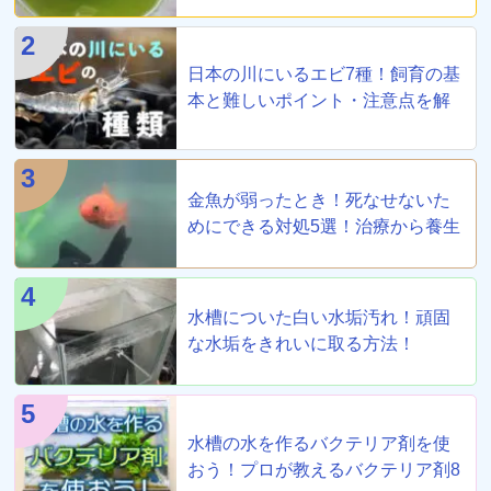
2
日本の川にいるエビ7種！飼育の基
本と難しいポイント・注意点を解
説
3
金魚が弱ったとき！死なせないた
めにできる対処5選！治療から養生
まで！
4
水槽についた白い水垢汚れ！頑固
な水垢をきれいに取る方法！
5
水槽の水を作るバクテリア剤を使
おう！プロが教えるバクテリア剤8