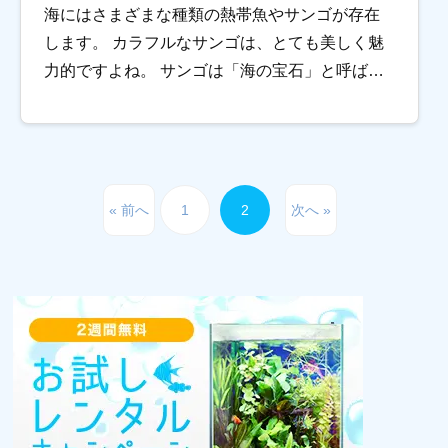
海にはさまざまな種類の熱帯魚やサンゴが存在
します。 カラフルなサンゴは、とても美しく魅
力的ですよね。 サンゴは「海の宝石」と呼ばれ
ています。 サンゴとは サンゴ（珊瑚）は、刺胞
動物門に属する動物のうち、固い骨格を発達さ
せ […]
« 前へ
1
2
次へ »