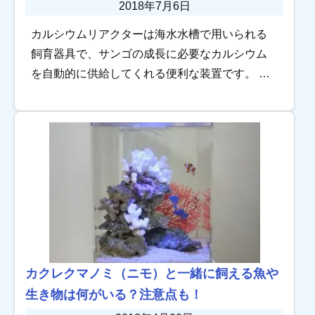
2018年7月6日
カルシウムリアクターは海水水槽で用いられる
飼育器具で、サンゴの成長に必要なカルシウム
を自動的に供給してくれる便利な装置です。 サ
ンゴに飼育においては、添加剤を用いてカルシ
ウムを供給することも一般的ですが、SPSは成
長が早 […]
カクレクマノミ（ニモ）と一緒に飼える魚や
生き物は何がいる？注意点も！