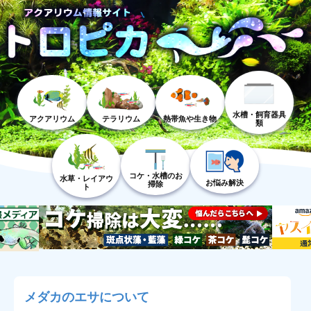
水槽・飼育器具
アクアリウム
テラリウム
熱帯魚や生き物
類
コケ・水槽のお
水草・レイアウ
お悩み解決
掃除
ト
メダカのエサについて