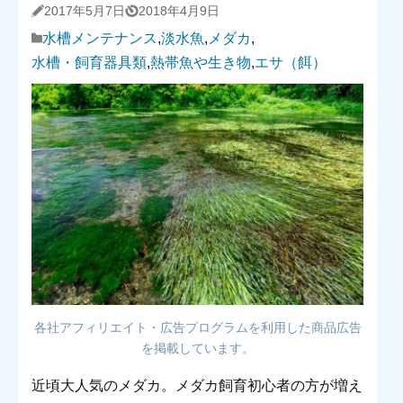
2017年5月7日
2018年4月9日
水槽メンテナンス
,
淡水魚
,
メダカ
,
水槽・飼育器具類
,
熱帯魚や生き物
,
エサ（餌）
各社アフィリエイト・広告プログラムを利用した商品広告
を掲載しています。
近頃大人気のメダカ。メダカ飼育初心者の方が増え