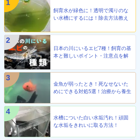
1
飼育水が緑色に！透明で濁りのな
い水槽にするには！除去方法教え
ます
2
日本の川にいるエビ7種！飼育の基
本と難しいポイント・注意点を解
説
3
金魚が弱ったとき！死なせないた
めにできる対処5選！治療から養生
まで！
4
水槽についた白い水垢汚れ！頑固
な水垢をきれいに取る方法！