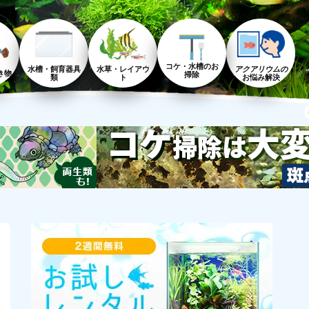
コケ・水槽のお
水槽・飼育器具
水草・レイアウ
アクアリウムの
き物
掃除
類
ト
お悩み解決