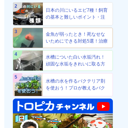
2
日本の川にいるエビ7種！飼育
の基本と難しいポイント・注
意点を解説
3
金魚が弱ったとき！死なせな
いためにできる対処5選！治療
から養生まで！
4
水槽についた白い水垢汚れ！
頑固な水垢をきれいに取る方
法！
5
水槽の水を作るバクテリア剤
を使おう！プロが教えるバク
テリア剤8選