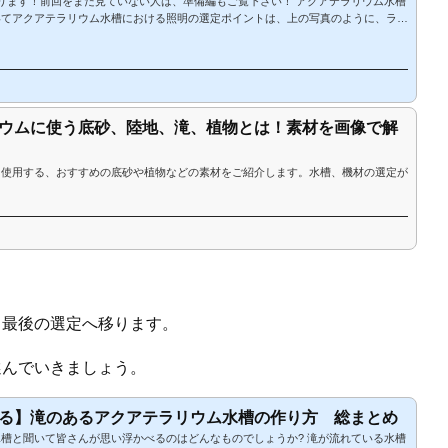
ります！前回をまだ見ていない人は、準備編もご覧下さい！ アクアテラリウム水槽
いてアクアテラリウム水槽における照明の選定ポイントは、上の写真のように、ライ
リフトスタンドが付いているものを採用することをオススメします。アクアテラリウ
合、水槽フタが無いことや、流木などのレイアウト部材や植物が水槽のトップから飛
そのため、水槽に直接置くタイプの照明ですと、落下の危険やレイアウト部材や植物
難な場合があ...
ウムに使う底砂、陸地、滝、植物とは！素材を画像で解
に使用する、おすすめの底砂や植物などの素材をご紹介します。水槽、機材の選定が
、最後の選定へ移ります。
選んでいきましょう。
る】滝のあるアクアテラリウム水槽の作り方 総まとめ
槽と聞いて皆さんが思い浮かべるのはどんなものでしょうか? 滝が流れている水槽