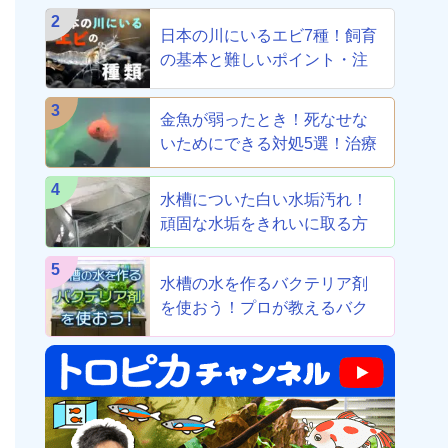
2
日本の川にいるエビ7種！飼育
の基本と難しいポイント・注
意点を解説
3
金魚が弱ったとき！死なせな
いためにできる対処5選！治療
から養生まで！
4
水槽についた白い水垢汚れ！
頑固な水垢をきれいに取る方
法！
5
水槽の水を作るバクテリア剤
を使おう！プロが教えるバク
テリア剤8選