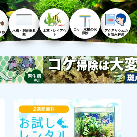
コケ・水槽のお
水槽・飼育器具
水草・レイアウ
アクアリウムの
き物
掃除
類
ト
お悩み解決