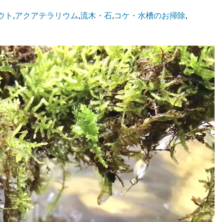
ウト
,
アクアテラリウム
,
流木・石
,
コケ・水槽のお掃除
,