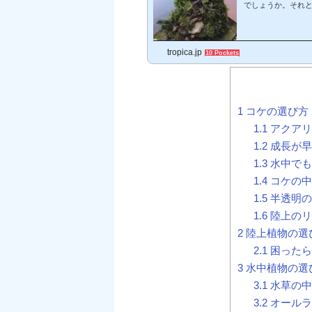
でしょうか。それ
方を兼ね備えてい
ム水槽を始めたい!
「アクアテラリウ
tropica.jp
おもわれている方も
10 Pockets
1
コケの選び方
1.1
アクアリ
1.2
成長が早
1.3
水中でも
1.4
コケの中
1.5
半透明の
1.6
陸上のリ
2
陸上植物の選
2.1
困ったら
3
水中植物の選
3.1
水草の中
3.2
オールラ