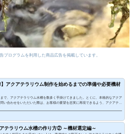
告プログラムを利用した商品広告を掲載しています。
!】アクアテラリウム制作を始めるまでの準備や必要機材
るまで、アクアテラリウム水槽を数多く手掛けてきました。とくに、本格的なアクア
お問い合わせをいただいた際は、お客様の要望を忠実に再現できるよう、アクアテラ
する上で大変重要ないくつかのポイントをしっかり抑えてから作製にとりかかりま
を抑えることで、水槽レイアウトはもちろんのこと、その後の維持管理のメンテナン
してきます。今回は、まずアクアテラリウムを設置することを決めてから、必要な資
準備について掘り下げ...
アテラリウム水槽の作り方② ～機材選定編～