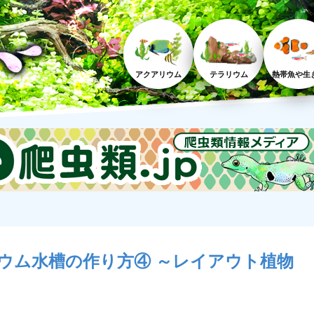
アクアリウム
テラリウム
熱帯魚や生
ウム水槽の作り方④ ～レイアウト植物