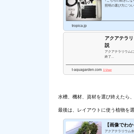
↑こちらの続きにな
照明の選び方につ
トアームやライト
ム水槽の多くの場
び出しています。
tropica.jp
に照明が干渉し設置困
アクアテラリ
説
アクアテラリウム
終了...
t-aquagarden.com
1 User
水槽、機材、資材を選び終えたら
最後は、レイアウトに使う植物を
【画像でわか
アクアテラリウム水