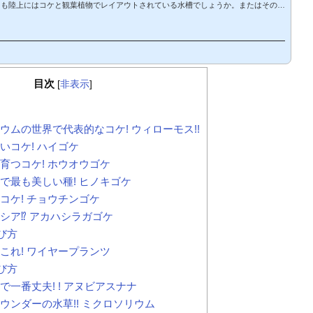
とも陸上にはコケと観葉植物でレイアウトされている水槽でしょうか。またはその両
る水槽もアクアテラリウム水槽の一つとして人気ですよね。わたしもアクアテラリウ
!と思っていてもなかなか機会や時間がなくて……….という方のなかには、きっと
ム水槽の作り方がよくわからない」や「作り方は分かっていても大変なんでしょ」と
多いのではないでし...
目次
[
非表示
]
ウムの世界で代表的なコケ! ウィローモス!!
いコケ! ハイゴケ
育つコケ! ホウオウゴケ
で最も美しい種! ヒノキゴケ
コケ! チョウチンゴケ
シア⁉︎ アカハシラガゴケ
び方
これ! ワイヤープランツ
び方
で一番丈夫! ! アヌビアスナナ
ウンダーの水草!! ミクロソリウム