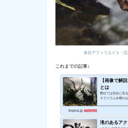
各社アフィリエイト・広
これまでの記事↓
【画像で解説
とは
弊社では現在に至
テラリウム水槽の
リウム水槽を作製
す。このポイント
tropica.jp
3 Pockets
スへも大きく影響
材や注意事項などの
滝のあるアク