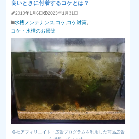
良いときに付着するコケとは？
2019年1月6日
2023年1月31日
水槽メンテナンス
,
コケ
,
コケ対策
,
コケ・水槽のお掃除
各社アフィリエイト・広告プログラムを利用した商品広告
を掲載しています。