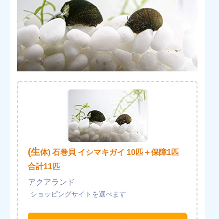
(生
体) 石巻貝 イシマキガイ 10匹＋保障1匹
合計11匹
アクアランド