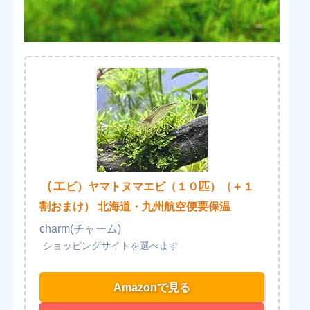
（エ
ビ）ヤマトヌマエビ（１０匹）（＋１
割おまけ） 北海道・九州航空便要保温
charm(チャーム)
Amazonで見る