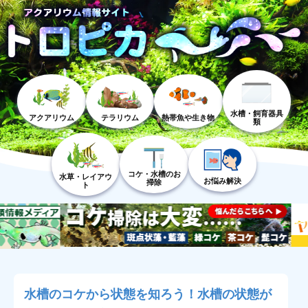
水槽・飼育器具
アクアリウム
テラリウム
熱帯魚や生き物
類
コケ・水槽のお
水草・レイアウ
お悩み解決
掃除
ト
水槽のコケから状態を知ろう！水槽の状態が