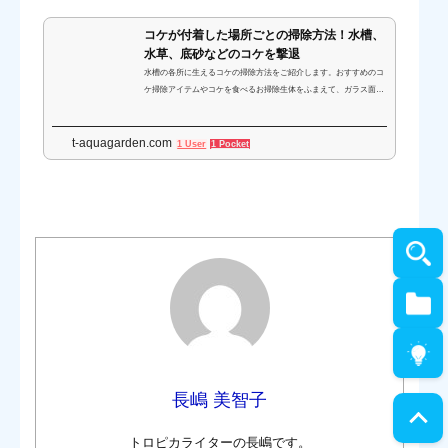
メダカや水草に優しいコケを食べてくれる生物を入れることで、メ
ダカや水草へのダメ...
コケが付着した場所ごとの掃除方法！水槽、
水草、底砂などのコケを撃退
水槽の各所に生えるコケの掃除方法をご紹介します。おすすめのコ
ケ掃除アイテムやコケを食べるお掃除生体をふまえて、ガラス面や
流木・石、水草といった場所に生えるコケの効果的な取り方を解説
します。
t-aquagarden.com
1 User
1 Pocket
長嶋 美智子
トロピカライターの長嶋です。