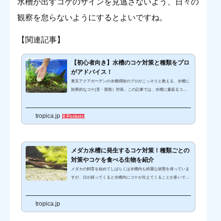
水槽が出すコケのサインを見逃さないよう、日々の
観察を怠らないようにするとよいですね。
【関連記事】
【初心者向き】水槽のコケ対策と種類をプロ
がアドバイス！
東京アクアガーデンの水槽掃除のプロがこっそりと教える、水槽に
効果的なコケ(苔・藻類）対策。この記事では、水槽に蔓延るコケ
の対処法をコケの種類別にお教えします。実際に発生したコケの画
像を多数紹介しているので、一目瞭然です。水草のコケを上手に取
tropica.jp
りたい、水槽のコケを掃除したい、水槽のガラスのコケをどうにか
8 Pockets
したい…そんなお悩みをお持ちの方はぜひご覧ください！コケと水
槽掃除の基礎を動画で見る！トロピカではYouTubeチャンネル『ト
ロピカチャンネル』を公開しています。コケ掃除と砂利掃除の基礎
を解説した動画です。...
メダカ水槽に発生するコケ対策！種類ごとの
対策やコケを食べる生物を紹介
メダカの飼育を始めてしばらくは水槽内も綺麗な状態を保っていま
すが、日が経ってくると水槽内にコケが生えてくることが多いで
す。アクアショップやホームセンターのペットコーナーでは、さま
ざまなコケ対策グッズが販売されています。 しかし中には水槽内の
tropica.jp
水草や、メダカに悪い影響を与えてしまうものもあるんです。コケ
は一度出るととても面倒なので、できることならコケが発生しない
環境を作ることが大切です。またコケが発生してしまったのなら、