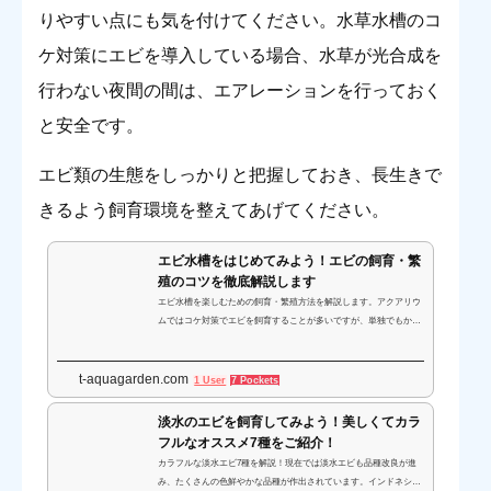
りやすい点にも気を付けてください。水草水槽のコ
ケ対策にエビを導入している場合、水草が光合成を
行わない夜間の間は、エアレーションを行っておく
と安全です。
エビ類の生態をしっかりと把握しておき、長生きで
きるよう飼育環境を整えてあげてください。
エビ水槽をはじめてみよう！エビの飼育・繁
殖のコツを徹底解説します
エビ水槽を楽しむための飼育・繁殖方法を解説します。アクアリウ
ムではコケ対策でエビを飼育することが多いですが、単独でもかわ
いらしく観賞性が高いです。初心者が飼育・繁殖で覚えておきた
い、エビ飼育のコツをご紹介します。
t-aquagarden.com
1 User
7 Pockets
淡水のエビを飼育してみよう！美しくてカラ
フルなオススメ7種をご紹介！
カラフルな淡水エビ7種を解説！現在では淡水エビも品種改良が進
み、たくさんの色鮮やかな品種が作出されています。インドネシア