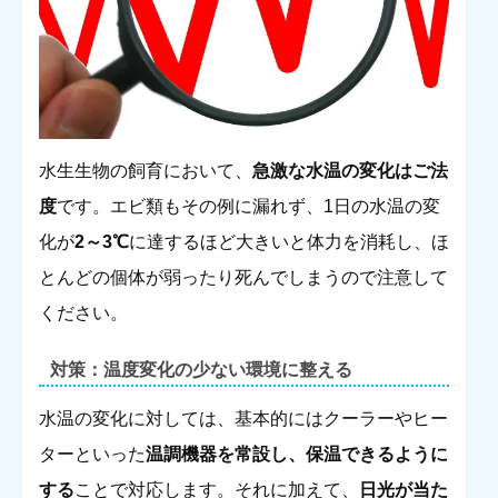
水生生物の飼育において、
急激な水温の変化はご法
度
です。エビ類もその例に漏れず、1日の水温の変
化が
2～3℃
に達するほど大きいと体力を消耗し、ほ
とんどの個体が弱ったり死んでしまうので注意して
ください。
対策：温度変化の少ない環境に整える
水温の変化に対しては、基本的にはクーラーやヒー
ターといった
温調機器を常設し、保温できるように
する
ことで対応します。それに加えて、
日光が当た