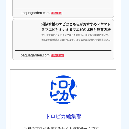
のスラウェシ島産の淡水エビはワイルド種であっても、海生エビに
匹敵するほどの色彩を持つ種類が知られています。淡水エビを飼育
t-aquagarden.com
するうえでのポイントなどに加えて、比較的飼育が容易なおすすめ
1 Pocket
の種類をご紹介します。
混泳水槽のエビはどちらがおすすめ？ヤマト
ヌマエビとミナミヌマエビの比較と飼育方法
マトヌマエビとミナミヌマエビを比較し、コケ取り能力の違いや、
適した飼育環境をご紹介します。ヌマエビは水槽のお掃除生体とし
て代表的な存在です。どちらが飼育環境にあっているのか、導入の
際に選ぶ基準とな...
t-aquagarden.com
2 Pockets
トロピカ編集部
水槽のプロが所属するサイト運営チームです。