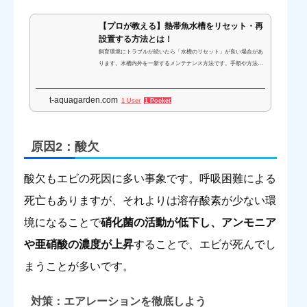
【プロが教える】熱帯魚水槽をリセット・再
設置する方法とは！
飼育環境にトラブルが続いたら「水槽のリセット」が良い場合があ
ります。水槽内外を一新するメンテナンス方法です。手順や方法を
守りながら行えば、短期間で水槽を安定させることが可能です。水
槽リセットの手順や注意点を解説します。
t-aquagarden.com
1 User
1 Pocket
原因2：酸欠
酸欠もエビの死因に多い事象です。呼吸困難による
死亡もありますが、それよりは溶存酸素が少ない環
境になることで
硝化菌の活動が低下し、アンモニア
や亜硝酸の濃度が上昇
することで、エビが死んでし
まうことが多いです。
対策：エアレーションを徹底しよう