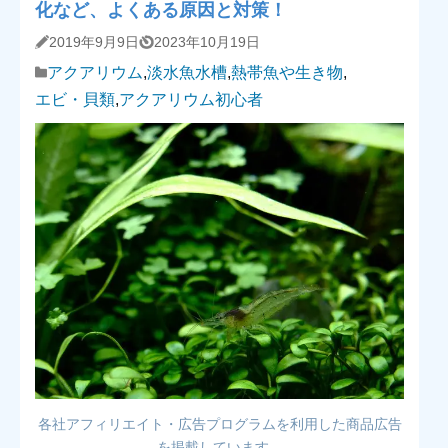
化など、よくある原因と対策！
2019年9月9日
2023年10月19日
アクアリウム
,
淡水魚水槽
,
熱帯魚や生き物
,
エビ・貝類
,
アクアリウム初心者
各社アフィリエイト・広告プログラムを利用した商品広告
を掲載しています。