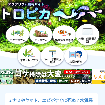
水槽・飼育器具
アクアリウム
テラリウム
熱帯魚や生き物
類
コケ・水槽のお
水草・レイアウ
お悩み解決
掃除
ト
ミナミやヤマト、エビがすぐに死ぬ？水質悪