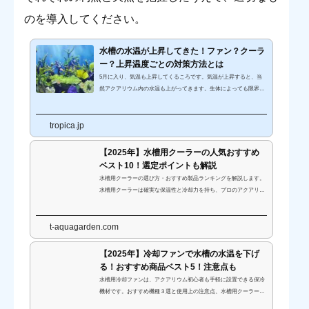
のを導入してください。
水槽の水温が上昇してきた！ファン？クーラ
ー？上昇温度ごとの対策方法とは
5月に入り、気温も上昇してくるころです。気温が上昇すると、当
然アクアリウム内の水温も上がってきます。生体によっても限界の
水温は違います。「どのくらいまで水温が上がったら対策をしたら
いいのだろう」と悩んでしまうこともありますね。水温上昇を目の
tropica.jp
当たりにして「氷を入れよう！」と考える方もいますが、それは絶
対にNGです。今回は「水温の上昇温度ごとの対策方法、生体ごと
の限界水温」などを詳しく解説していきます！水温が上がることで
【2025年】水槽用クーラーの人気おすすめ
起こる困ることって？アクアリウムの水温が上昇すると困るの？と
ベスト10！選定ポイントも解説
初めて気づいた方もい...
水槽用クーラーの選び方・おすすめ製品ランキングを解説します。
水槽用クーラーは確実な保温性と冷却力を持ち、プロのアクアリス
トたちが必ず使用する機材です。ペルチェ式・チラー式の種類から
メーカー別のポイントまでご紹介します。
t-aquagarden.com
【2025年】冷却ファンで水槽の水温を下げ
る！おすすめ商品ベスト5！注意点も
水槽用冷却ファンは、アクアリウム初心者も手軽に設置できる保冷
機材です。おすすめ機種３選と使用上の注意点、水槽用クーラーと
の比較をご紹介します。暑い季節の水温管理に役立つ冷却ファンの