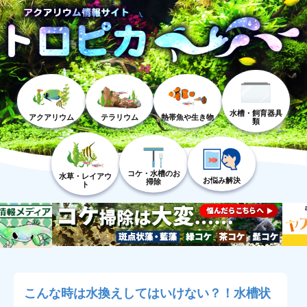
水槽・飼育器具
アクアリウム
テラリウム
熱帯魚や生き物
類
コケ・水槽のお
水草・レイアウ
お悩み解決
掃除
ト
こんな時は水換えしてはいけない？！水槽状