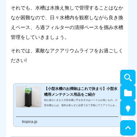
それでも、水槽は水換え無しで管理することはなか
なか困難なので、日々水槽内を観察しながら良き換
えペース、ろ過フィルターの清掃ペースを掴み水槽
管理をしていきましょう。
それでは、素敵なアクアリウムライフをお過ごしく
ださい!
【小型水槽のお掃除はこれで決まり】小型水
槽用メンテナンス用品をご紹介
初心者がいきなり大型水槽に手を出すのはハードルが高いもの。小
型水槽ならば、場所を取らずに設置できて手軽にアクアリウムを楽
しめるとあって、アクアリウム初心者にもとても人気があります。
綺麗な小型水槽を維持するには、お掃除は欠かせません。しかし、
tropica.jp
小型水槽の場合、普通の水槽用のアイテムだと隅々まで掃除できな
かったり、勢いが強すぎたりと不都合が出てくることがあります。
小型水槽には小型水槽用のメンテナンス用品を選んで、美しい水槽
を維持しましょう！ここでは、小型水槽のお掃除に使える専用のメ