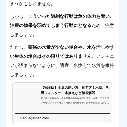
まうかもしれません。
しかし、
こういった過剰な行動は魚の体力を奪い、
治療の効果を弱めてしまう行動にとなる
ため、注意
しましょう。
ただし、
薬浴の水量が少ない場合や、水を汚しやす
い生体の場合はその限りではありません
。アンモニ
アが溜まらないように、適宜、水換えで水質を維持
しましょう。
【完全版】金魚の飼い方、育て方！水温、ろ
過フィルター、水換えなど徹底解説！
初心者から始める、金魚飼育の基本を解説します。金魚は丈夫で飼
いやすいアクアリウム入門に最適な魚です。最適な水温やろ過フィ
ルター、水換え方法、給餌の目安など飼育に欠かせない情報をふま
えて、金魚の育て方をご紹介します。
t-aquagarden.com