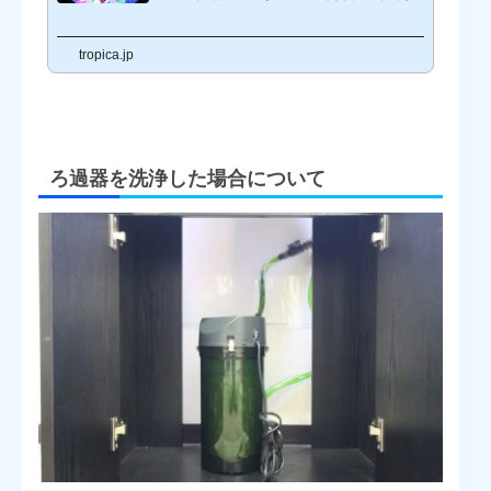
「水換えが大変そう」というのが心配の一つかと思います。水換え
って、重いし、濡れるし、あまり楽しい作業ではないから、できれ
tropica.jp
ばやりたくないのが正直なところですよね。面倒だなー！って感じ
てしまうことも、しばしば…。ですが美しく健康な水槽を保つため
に、水換えはどうしても必要な、大切な作業です。こちらのページ
では、水換えの必要性、水換えを行なわないと、どんな恐ろしいこ
とが起こるかについてご...
ろ過器を洗浄した場合について