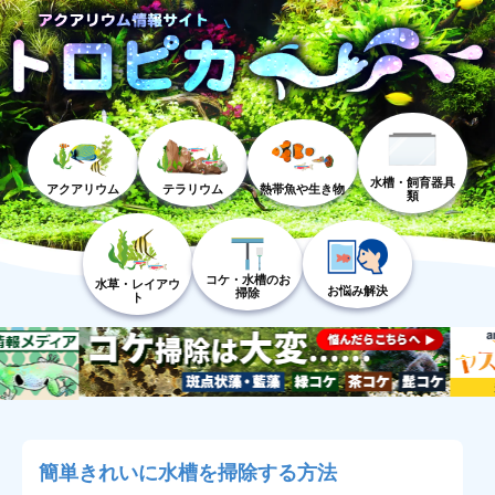
水槽・飼育器具
アクアリウム
テラリウム
熱帯魚や生き物
類
コケ・水槽のお
水草・レイアウ
お悩み解決
掃除
ト
簡単きれいに水槽を掃除する方法