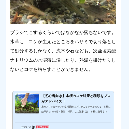
ブラシでこするくらいではなかなか落ちないです。
水草も、コケが生えたところをハサミで切り落とし
て処分するしかなく、流木や石なども、次亜塩素酸
ナトリウムの水溶液に浸したり、熱湯を掛けたりし
ないとコケを枯らすことができません。
【初心者向き】水槽のコケ対策と種類をプロ
がアドバイス！
東京アクアガーデンの水槽掃除のプロがこっそりと教える、水槽に
効果的なコケ(苔・藻類）対策。この記事では、水槽に蔓延るコケ
の対処法をコケの種類別にお教えします。実際に発生したコケの画
像を多数紹介しているので、一目瞭然です。水草のコケを上手に取
tropica.jp
りたい、水槽のコケを掃除したい、水槽のガラスのコケをどうにか
8 Pockets