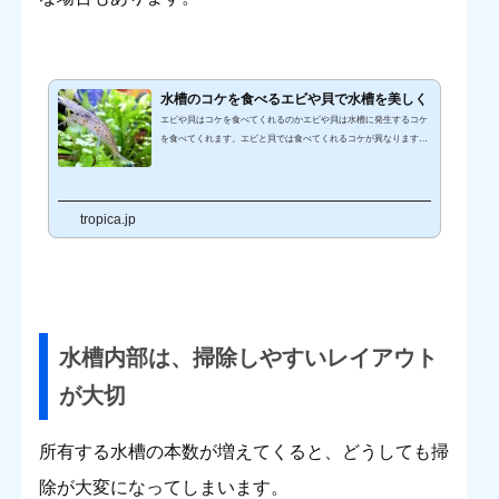
水槽のコケを食べるエビや貝で水槽を美しく
エビや貝はコケを食べてくれるのかエビや貝は水槽に発生するコケ
を食べてくれます。エビと貝では食べてくれるコケが異なります
が、水草や砂などに発生するコケを食べてくれます。その為、アク
アリウム水槽では必ずといっていいほどエビや貝が入っていま
す。 なぜ水槽はコケで汚れるのかコケは水槽の中のいたるところに
潜んでいます。目には見えませんが水草や岩などにコケの胞子が付
tropica.jp
着していたり、水の中にコケの胞子が溶け込んでいます。そのコケ
の胞子が、水槽内で飽和した栄養を吸収し成長することで水槽内が
コケによって汚れ...
水槽内部は、掃除しやすいレイアウト
が大切
所有する水槽の本数が増えてくると、どうしても掃
除が大変になってしまいます。