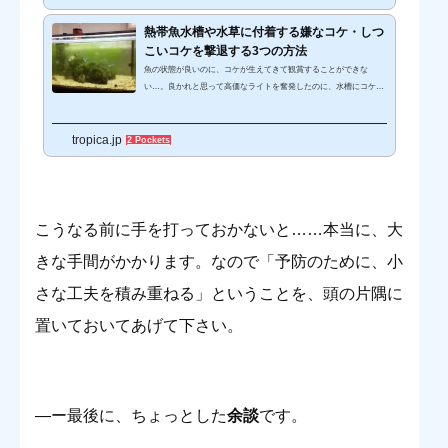
したい…そんなお悩みをお持ちの方はぜひご覧ください！コケと水
槽掃除の基礎を動画で見る！トロピカではYouTubeチャンネル『ト
熱帯魚水槽や水草に付着する嫌なコケ・しつ
ロピカチャンネル』を公開しています。コケ掃除と砂利掃除の基礎
こいコケを撃退する3つの方法
を解説した動画です。...
魚の状態が良いのに、コケが生えてきて観賞することができな
い…。良かれと思って高価なライトを奮発したのに、水槽にコケが
ついてしまって水槽内が良く見えないなんてことも。どんどん生え
るコケは、観賞魚水槽の敵です！効率よく撃退する方法を考えてい
tropica.jp
きます。1.コケの原因を知る！コケは生えてくるからには原因があ
2 Pockets
ります。コケのタネ（素）は何処からやってくるのかは、実はあま
りわかっていません。一番多いのは、購入したり採取した水草から
の持ち込みです。水草を追加したらコケが増えた、ということも良
くあります。ライト・日...
こうなる前に手を打っておかないと……本当に、大
きな手間がかかります。なので「予防のために、小
さな工夫を積み重ねる」ということを、頭の片隅に
置いておいてあげて下さい。
―ー最後に、ちょっとした
余談
です。