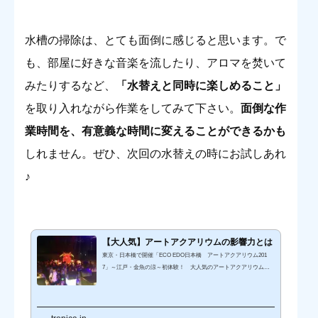
水槽の掃除は、とても面倒に感じると思います。で
も、部屋に好きな音楽を流したり、アロマを焚いて
みたりするなど、
「水替えと同時に楽しめること」
を取り入れながら作業をしてみて下さい。
面倒な作
業時間を、有意義な時間に変えることができるかも
しれません。ぜひ、次回の水替えの時にお試しあれ
♪
【大人気】アートアクアリウムの影響力とは
東京・日本橋で開催「ECO EDO日本橋 アートアクアリウム201
7」～江戸・金魚の涼～初体験！ 大人気のアートアクアリウムに
行ってきました。（※注意 写真ネタバレあり） アートアクアリウ
ム2017へ行ってきた！ 【芸術的！】アートアクアリウムの魅力 ア
ートアクアリウムと金魚の関係 【アートアクアリウム】アクアリウ
ムアレンジメントをはじめてみませんかECO EDO日本橋 アート