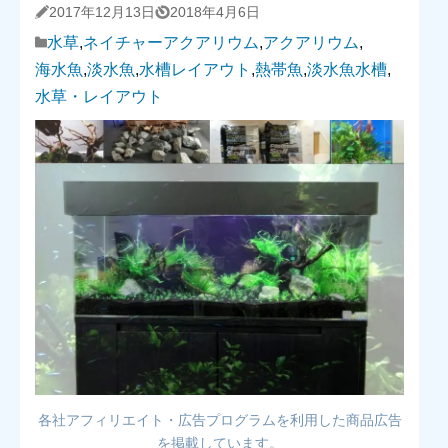
2017年12月13日
2018年4月6日
水草
,
ネイチャーアクアリウム
,
アクアリウム
,
海水魚
,
淡水魚
,
水槽レイアウト
,
熱帯魚
,
淡水魚水槽
,
水草・レイアウト
各社アフィリエイト・広告プログラムを利用した商品広告
を掲載しています。