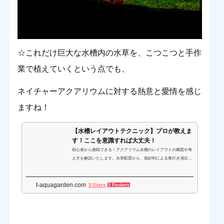
☆これだけ巨大な水槽内の水草を、こつこつと手作
業で植えていくという点でも、
ネイチャーアクアリウムに対する熱意と愛情を感じ
ますね！
【水槽レイアウトテクニック】プロが教えま
す！ここを意識すれば大丈夫！
初心者から挑戦できる！アクアリウム水槽のレイアウトの構図や考
え方を解説いたします。水草配置から、底砂利による奥行き演出法
の基礎、人工物の取り扱いやレイアウトに個性を出すための心構え
までを画像付きで掲載しています。熱帯魚水槽のデザインに悩んだ
t-aquagarden.com
ら、是非ご一読ください。
3 Users
5 Pockets