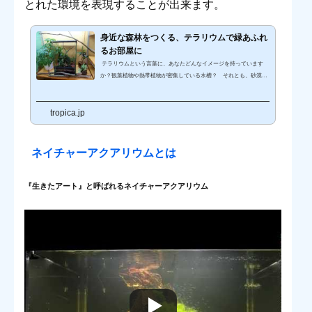
とれた環境を表現することが出来ます。
身近な森林をつくる、テラリウムで緑あふれ
るお部屋に
テラリウムという言葉に、あなたどんなイメージを持っています
か？観葉植物や熱帯植物が密集している水槽？ それとも、砂漠の
砂に多肉植物が植わっている透明な容器？ あるいは、アクアテラ
リウムと呼ばれる水辺の様子を再現した水槽？人によってイメージ
tropica.jp
は異なると思いますが、「飼育容器の中に陸上の自然を再現したも
の」は、全てテラリウムと呼ぶことが出来ると私は思います。 そん
なテラリウムの1つに、最近人気の「コケリウム」があります。コ
ケリウムとは、言葉の通り「コケをふんだんに使ったテラリウム」
ネイチャーアクアリウムとは
の事です...
『生きたアート』と呼ばれるネイチャーアクアリウム