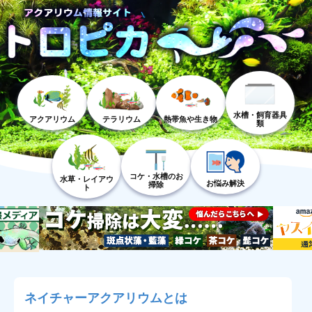
水槽・飼育器具
アクアリウム
テラリウム
熱帯魚や生き物
類
コケ・水槽のお
水草・レイアウ
お悩み解決
掃除
ト
ネイチャーアクアリウムとは