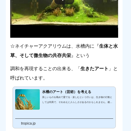
☆ネイチャーアクアリウムは、水槽内に『
生体と水
草、そして微生物の共存共栄
』という
調和を再現することの出来る、「
生きたアート
」と
呼ばれています。
水槽のアート（芸術）を考える
美しいものを眺めて愛でる・楽しむという行いは、生き物の行動と
しては特異で、それゆえに人らしさがあるのかもしれません。鑑賞
して楽しむものは様々ありますが、美術・芸術、または広義として
「アート」と呼ばれる分野は、「見ること」の欲求を満たすために
古くから人々の暮らしとともにあります。 アートアクアリウム201
7が大人気を博していることもあり、近頃アクアリウムが「アー
tropica.jp
ト」として認識される機会が増えてきています。そこで今回は、