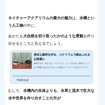
ネイチャーアクアリウムの最大の魅力
は、
水槽とい
う人工物
の中に、
あかたも
大自然を切り取ったかのような景観
を作り
出せるところと言えるでしょう。
身近な森林を作る、コケリウムで緑あふれる
お部屋に
突然ですが、皆さんは「コケリウム」というものをご存知でしょう
か？部屋にあるだけでおしゃれ度がグっとアップするアクアリウム
アイテムです！今、人気急上昇中の「コケリウム」の概要や作り方
まで簡単に紹介していきます！ コケリウムとは？「コケリウム」と
tropica.jp
は「コケテラリウム」の略であり、その名前の通りコケを使用した
テラリウムのことです。水が入っていないアクアテラリウムと説明
すればイメージが付きやすいでしょう。コケリウムは揃える機材が
むしろ、
水槽内の生体よりも、水草と流木で壮大な
少なく、始めるのにほぼお金がかからないことも魅力の一つです。
また自分で...
水中世界を作り出すことの方が