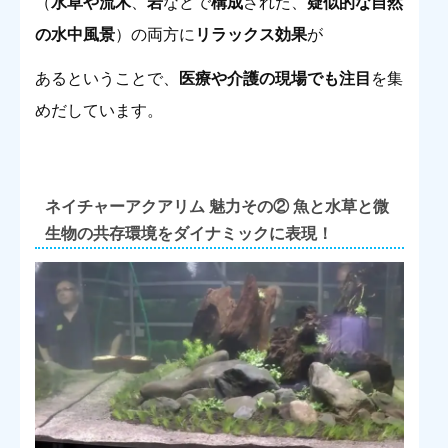
（
水草や流木
、
岩
などで
構成
された、
疑似的な自然
の水中風景
）の両方に
リラックス効果
が
あるということで、
医療や介護の現場でも注目
を集
めだしています。
ネイチャーアクアリム 魅力その② 魚と水草と微
生物の共存環境をダイナミックに表現！