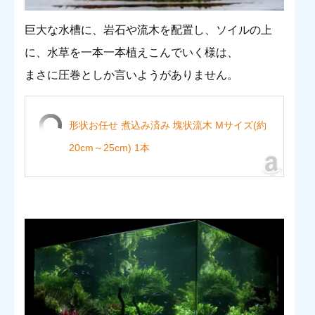
巨大な水槽に、岩石や流木を配置し、ソイルの上
に、水草を一本一本植えこんでいく様は、
まさに圧巻としか言いようがありません。
形状お任せ 煮込み済み 塊状流木 Mサイズ(約
20cm～25cm) 1本