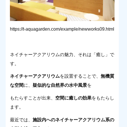
https://t-aquagarden.com/example/newworks09.html
ネイチャーアクアリウムの魅力、それは「癒し」で
す。
ネイチャーアクアリウム
を設置することで、
無機質
な空間
に、
疑似的な自然界の水中風景
を
もたらすことが出来、
空間に癒しの効果
をもたらし
ます。
最近では、
施設内へのネイチャーアクアリウム系の