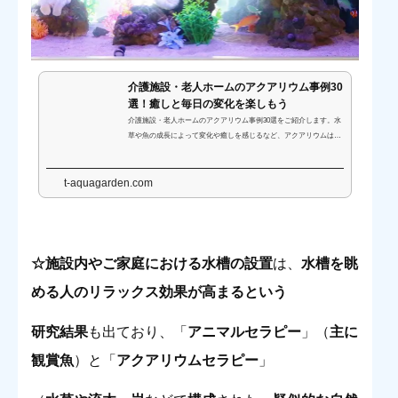
介護施設・老人ホームのアクアリウム事例30
選！癒しと毎日の変化を楽しもう
介護施設・老人ホームのアクアリウム事例30選をご紹介します。水
草や魚の成長によって変化や癒しを感じるなど、アクアリウムは心
を穏やかにするきっかけになると好評です。水槽設置のイメージや
レイアウトなどの参考にご覧ください。
t-aquagarden.com
☆施設内やご家庭における水槽の設置
は、
水槽を眺
める人のリラックス効果が高まるという
研究結果
も出ており、「
アニマルセラピー
」（
主に
観賞魚
）と「
アクアリウムセラピー
」