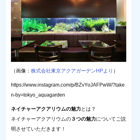
（画像：
株式会社東京アクアガーデンHPより
）
https://www.instagram.com/p/BZvYoJAFPwW/?take
n-by=tokyo_aquagarden
ネイチャーアクアリウムの魅力
とは？
ネイチャーアクアリウムの
３つの魅力
についてご説
明させていただきます！