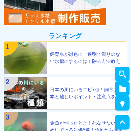
ランキング
1
飼育水が緑色に！透明で濁りのな
い水槽にするには！除去方法教え
ます
2
日本の川にいるエビ7種！飼育の基
本と難しいポイント・注意点を解
説
3
金魚が弱ったとき！死なせないた
めにできる対処5選！治療から養生