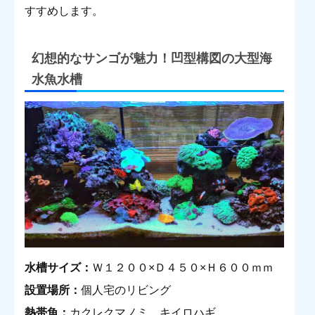
すすめします。
幻想的なサンゴが魅力！凹型構図の大型海
水魚水槽
水槽サイズ：
Ｗ１２００×Ｄ４５０×Ｈ６００ｍｍ
設置場所：
個人宅のリビング
熱帯魚：
カクレクマノミ、キイロハギ、