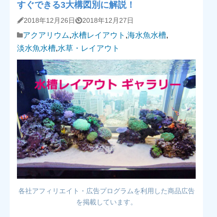
すぐできる3大構図別に解説！
2018年12月26日
2018年12月27日
アクアリウム
,
水槽レイアウト
,
海水魚水槽
,
淡水魚水槽
,
水草・レイアウト
各社アフィリエイト・広告プログラムを利用した商品広告
を掲載しています。