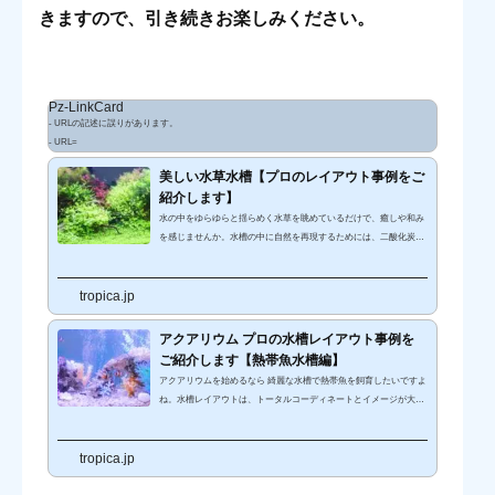
きますので、引き続きお楽しみください。
Pz-LinkCard
- URLの記述に誤りがあります。
- URL=
美しい水草水槽【プロのレイアウト事例をご
紹介します】
水の中をゆらゆらと揺らめく水草を眺めているだけで、癒しや和み
を感じませんか。水槽の中に自然を再現するためには、二酸化炭素
を吸収して酸素を放出する水草の存在が欠かせませんよね。見る人
の心を癒す水草は、熱帯魚たちにとっても大切な存在なのです。こ
tropica.jp
の記事では、そんな魅力たっぷりの水草水槽を紹介していきます。
水草レイアウト水槽の事例をご紹介 ここでは、東京アクアガーデン
が作り上げた魅力的な水草レイアウト水槽をご紹介していきます。
アクアリウム プロの水槽レイアウト事例を
写真を見ただけでも伝わる癒し効果をぜひ感じてみてください。↑
ご紹介します【熱帯魚水槽編】
オフィスに設...
アクアリウムを始めるなら 綺麗な水槽で熱帯魚を飼育したいですよ
ね。水槽レイアウトは、トータルコーディネートとイメージが大切
です。 アクアリウムは、水槽レイアウトで印象が決まります美しい
アクアリウムを作るためには、レイアウト技術が必須。バランスや
tropica.jp
配置で印象がガラっと変わります。また、熱帯魚飼育は海水魚と淡
水魚で全く雰囲気が違うものになります。それぞれの特徴、雰囲気
を知り、自分の作りたいアクアリウムをイメージしてみてくださ