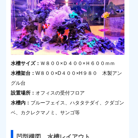
水槽サイズ：
Ｗ８００×Ｄ４００×Ｈ６００ｍｍ
水槽架台：
W８００×D４００×H９８０ 木製アン
グル台
設置場所：
オフィスの受付フロア
水槽内：
ブルーフェイス、ハタタテダイ、クダゴン
ベ、カクレクマノミ、サンゴ等
凹型構図 水槽レイアウト