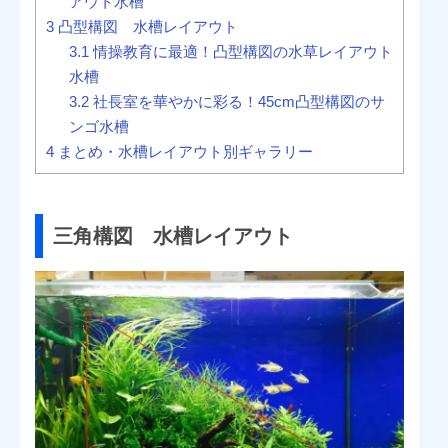
アウト水槽
3
凸型構図 水槽レイアウト
3.1
情操教育に最適！凸型構図の水草レイアウト
水槽
3.2
社長室を華やかに彩る！45cm凸型構図のサ
ンゴ水槽
4
まとめ・水槽レイアウト別ギャラリー
三角構図 水槽レイアウト