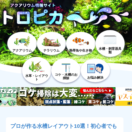
水槽・飼育器具
アクアリウム
テラリウム
熱帯魚や生き物
類
コケ・水槽のお
水草・レイアウ
お悩み解決
掃除
ト
プロが作る水槽レイアウト10選！初心者でも