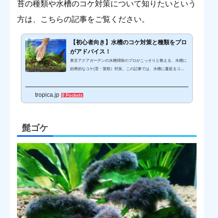
苔の種類や水槽のコケ対策について知りたいという
方は、こちらの記事をご覧ください。
【初心者向き】水槽のコケ対策と種類をプロ
がアドバイス！
東京アクアガーデンの水槽掃除のプロがこっそりと教える、水槽に
効果的なコケ(苔・藻類）対策。この記事では、水槽に蔓延るコケ
の対処法をコケの種類別にお教えします。実際に発生したコケの画
像を多数紹介しているので、一目瞭然です。水草のコケを上手に取
tropica.jp
りたい、水槽のコケを掃除したい、水槽のガラスのコケをどうにか
8 Pockets
したい…そんなお悩みをお持ちの方はぜひご覧ください！コケと水
槽掃除の基礎を動画で見る！トロピカではYouTubeチャンネル『ト
ロピカチャンネル』を公開しています。コケ掃除と砂利掃除の基礎
髭ゴケ
を解説した動画です。...