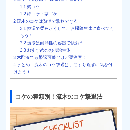
1.1
髭ゴケ
1.2
緑コケ・茶ゴケ
2
流木のコケは熱湯で撃退できる！
2.1
熱湯で柔らかくして、お掃除生体に食べても
らう！
2.2
熱湯は耐熱性の容器で扱おう
2.3
おすすめのお掃除生体
3
木酢液でも撃退可能だけど要注意！
4
まとめ：流木のコケ撃退は、こすり過ぎに気を付
けよう！
コケの種類別！流木のコケ撃退法