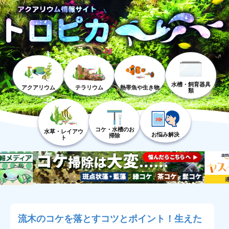
水槽・飼育器具
アクアリウム
テラリウム
熱帯魚や生き物
類
コケ・水槽のお
水草・レイアウ
お悩み解決
掃除
ト
流木のコケを落とすコツとポイント！生えた