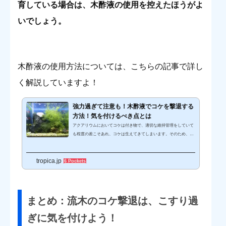
育している場合は、木酢液の使用を控えたほうがよ
いでしょう。
木酢液の使用方法については、こちらの記事で詳し
く解説していますよ！
強力過ぎて注意も！木酢液でコケを撃退する
方法！気を付けるべき点とは
アクアリウムにおいてコケは付き物で、適切な維持管理をしていて
も程度の差こそあれ、コケは生えてきてしまいます。そのため、ア
クアリストにとって水槽のコケは日常的に頭を悩ませる問題で、常
日頃から何か有効なコケ対策はないか、模索している方も多いので
tropica.jp
はないでしょうか。さて、皆さんは「木酢液」と呼ばれる液体をご
6 Pockets
存知でしょうか。木酢液は、木炭を製造する過程で生じた煙が冷や
されて液体になったものを指し、殺菌効果や植物を活性化させる効
果があるので、主に農業の分野で活用されています。実は、この木
酢液はアクアリウ...
まとめ：流木のコケ撃退は、こすり過
ぎに気を付けよう！