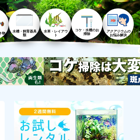
コケ・水槽のお
水槽・飼育器具
水草・レイアウ
アクアリウムの
き物
掃除
類
ト
お悩み解決