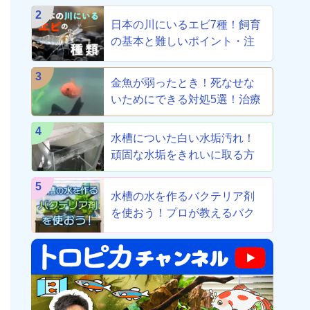
2
日本の川にいるエビ7種！飼育
の基本と難しいポイント・注
意点を解説
3
金魚が弱ったとき！死なせな
いためにできる対処5選！治療
から養生まで！
4
水槽についた白い水垢汚れ！
頑固な水垢をきれいに取る方
法！
5
水槽の水を作るバクテリア剤
を使おう！プロが教えるバク
テリア剤8選