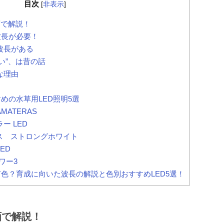
目次
[
非表示
]
画で解説！
波長が必要！
波長がある
い”、は昔の話
な理由
めの水草用LED照明5選
ATERAS
ー LED
ス ストロングホワイト
ED
ワー3
色？育成に向いた波長の解説と色別おすすめLED5選！
画で解説！