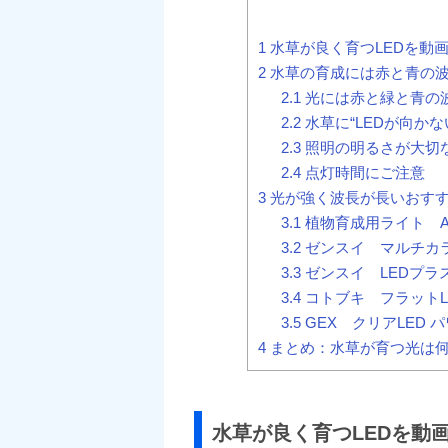
1
水草が良く育つLEDを動
2
水草の育成には赤と青の
2.1
光には赤と緑と青の
2.2
水草に“LEDが向かな
2.3
照明の明るさが大切
2.4
点灯時間にご注意
3
光が強く波長が長いおすす
3.1
植物育成用ライト AM
3.2
ゼンスイ マルチカラ
3.3
ゼンスイ LEDプラ
3.4
コトブキ フラットL
3.5
GEX クリアLED パ
4
まとめ：水草が育つ光は何
水草が良く育つLEDを動