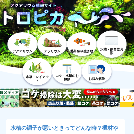
水槽・飼育器具
アクアリウム
テラリウム
熱帯魚や生き物
類
コケ・水槽のお
水草・レイアウ
お悩み解決
掃除
ト
水槽の調子が悪いときってどんな時？機材や