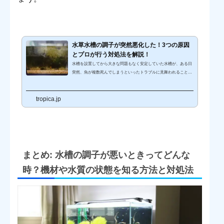
水草水槽の調子が突然悪化した！3つの原因
とプロが行う対処法を解説！
水槽を設置してから大きな問題もなく安定していた水槽が、ある日
突然、魚が複数死んでしまうといったトラブルに見舞われること
も、水槽管理を経験していればいつか発生してしまうかもしれませ
ん。私たち水槽管理のプロは、突発的なトラブルが発生したときは
tropica.jp
すぐに水槽の状況を確認し、過去の経験から原因を予測し解決に必
要な道具を手配します。しかし、プロでない限りトラブルが発生す
ると同様してしまい、何から手を付けたら良いのか分からなくなっ
てしまうのではないでしょうか。トラブルはすぐに発見し解決する
ことが大切です。こ...
まとめ: 水槽の調子が悪いときってどんな
時？機材や水質の状態を知る方法と対処法