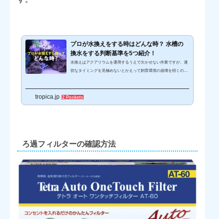
プロが水換えをする時はどんな時？ 水槽の
換水をする判断基準を5つ紹介！
水換えはアクアリウムを運用するうえで欠かせない作業ですが、適
切なタイミングを見極めないとかえって飼育環境の崩壊を招くので
注意が必要です。プロのアクアリストたちが、水換えのタイミング
を見計らうために観察している点は、以下の5つが挙げられます。
tropica.jp
水が濁っていないか 水が黄ばんでいないか 水に違和感がないか 水
2 Pockets
草やサンゴに異常がないか 魚たちの餌食いは正常か水質が悪化する
と飼育水に何らかの異常が生じ、それに伴って飼育している生体も
調子を崩してしまいます。アクアリウムを上手に運用するには、そ
うなる前に...
ろ過フィルターの確認方法