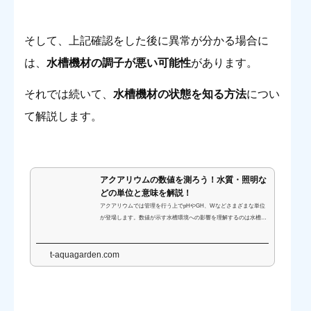
そして、上記確認をした後に異常が分かる場合に
は、
水槽機材の調子が悪い可能性
があります。
それでは続いて、
水槽機材の状態を知る方法
につい
て解説します。
アクアリウムの数値を測ろう！水質・照明な
どの単位と意味を解説！
アクアリウムでは管理を行う上でpHやGH、Wなどさまざまな単位
が登場します。数値が示す水槽環境への影響を理解するのは水槽管
理スキルのひとつです。数値や単位を活用し、水槽機材の選定や水
換えなどメンテナンスを行いましょう。
t-aquagarden.com