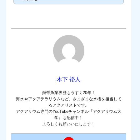
は、日々のメンテンナンスで少しずつ掃除をしていくことが大切で
す。今回は日頃の水槽管理を徹底して、水槽の掃除を楽にする方法
を解説します。水槽掃除を楽にする方法を動画で解説！この記事の
内容は動画でもご覧...
木下 裕人
熱帯魚業界歴もうすぐ20年！
海水やアクアテラリウムなど、さまざまな水槽を担当して
るアクアリストです。
アクアリウム専門のYouTubeチャンネル『アクアリウム大
学』も配信中！
よろしくお願いいたします！