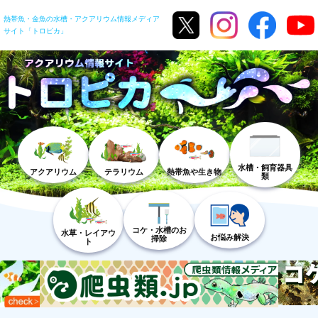
熱帯魚・金魚の水槽・アクアリウム情報メディア
サイト「トロピカ」
水槽・飼育器具
アクアリウム
テラリウム
熱帯魚や生き物
類
コケ・水槽のお
水草・レイアウ
お悩み解決
掃除
ト