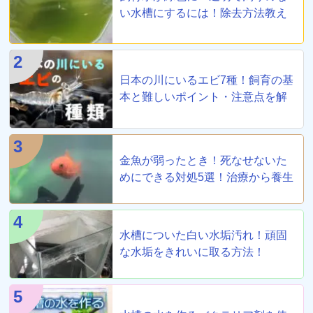
い水槽にするには！除去方法教え
ます
2
日本の川にいるエビ7種！飼育の基
本と難しいポイント・注意点を解
説
3
金魚が弱ったとき！死なせないた
めにできる対処5選！治療から養生
まで！
4
水槽についた白い水垢汚れ！頑固
な水垢をきれいに取る方法！
5