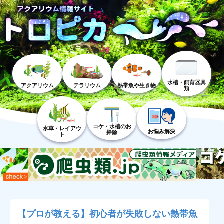
水槽・飼育器具
アクアリウム
テラリウム
熱帯魚や生き物
類
コケ・水槽のお
水草・レイアウ
お悩み解決
掃除
ト
【プロが教える】初心者が失敗しない熱帯魚