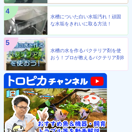
4
水槽についた白い水垢汚れ！頑固
な水垢をきれいに取る方法！
5
水槽の水を作るバクテリア剤を使
おう！プロが教えるバクテリア剤8
選