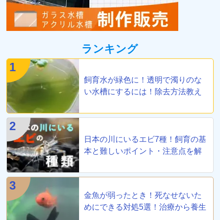
ランキング
1
飼育水が緑色に！透明で濁りのな
い水槽にするには！除去方法教え
ます
2
日本の川にいるエビ7種！飼育の基
本と難しいポイント・注意点を解
説
3
金魚が弱ったとき！死なせないた
めにできる対処5選！治療から養生
まで！