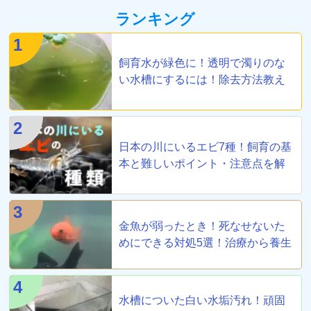
ランキング
1
飼育水が緑色に！透明で濁りのな
い水槽にするには！除去方法教え
ます
2
日本の川にいるエビ7種！飼育の基
本と難しいポイント・注意点を解
説
3
金魚が弱ったとき！死なせないた
めにできる対処5選！治療から養生
まで！
4
水槽についた白い水垢汚れ！頑固