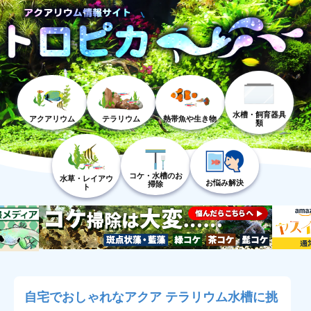
水槽・飼育器具
アクアリウム
テラリウム
熱帯魚や生き物
類
コケ・水槽のお
水草・レイアウ
お悩み解決
掃除
ト
自宅でおしゃれなアクア テラリウム水槽に挑