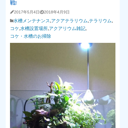
戦!
2017年5月4日
2018年4月9日
水槽メンテナンス
,
アクアテラリウム
,
テラリウム
,
コケ
,
水槽設置場所
,
アクアリウム雑記
,
コケ・水槽のお掃除