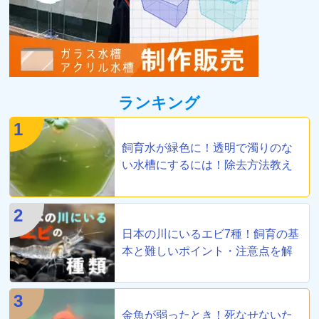
ランキング
1
飼育水が緑色に！透明で濁りのな
い水槽にするには！除去方法教え
ます
2
日本の川にいるエビ7種！飼育の基
本と難しいポイント・注意点を解
説
3
金魚が弱ったとき！死なせないた