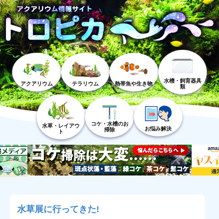
水槽・飼育器具
アクアリウム
テラリウム
熱帯魚や生き物
類
コケ・水槽のお
水草・レイアウ
お悩み解決
掃除
ト
水草展に行ってきた!