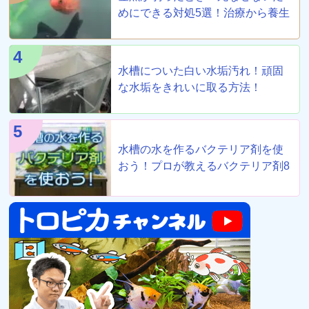
めにできる対処5選！治療から養生
まで！
4
水槽についた白い水垢汚れ！頑固
な水垢をきれいに取る方法！
5
水槽の水を作るバクテリア剤を使
おう！プロが教えるバクテリア剤8
選