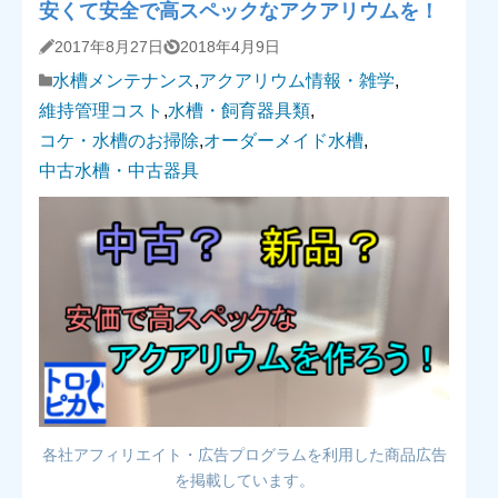
安くて安全で高スペックなアクアリウムを！
2017年8月27日
2018年4月9日
水槽メンテナンス
,
アクアリウム情報・雑学
,
維持管理コスト
,
水槽・飼育器具類
,
コケ・水槽のお掃除
,
オーダーメイド水槽
,
中古水槽・中古器具
各社アフィリエイト・広告プログラムを利用した商品広告
を掲載しています。