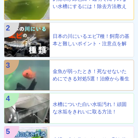
い水槽にするには！除去方法教え
ます
2
日本の川にいるエビ7種！飼育の基
本と難しいポイント・注意点を解
説
3
金魚が弱ったとき！死なせないた
めにできる対処5選！治療から養生
まで！
4
水槽についた白い水垢汚れ！頑固
な水垢をきれいに取る方法！
5