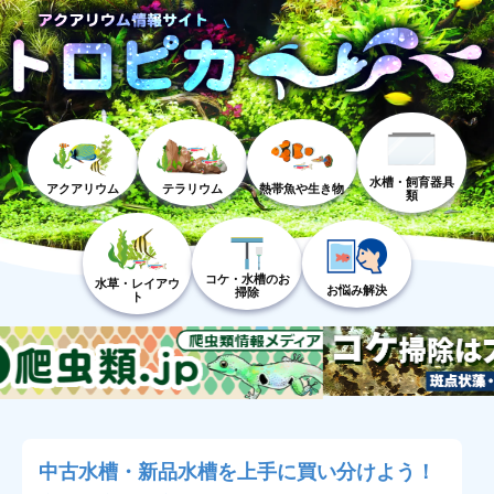
水槽・飼育器具
アクアリウム
テラリウム
熱帯魚や生き物
類
コケ・水槽のお
水草・レイアウ
お悩み解決
掃除
ト
中古水槽・新品水槽を上手に買い分けよう！