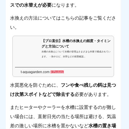
スでの水替えが必要
になります。
水換えの方法についてはこちらの記事をご覧くださ
い。
【プロ直伝】水槽の水換えの頻度・タイミン
グと方法について
水槽の水換えについて水槽の管理はさまざまな作業で構成されてい
ます。 ・魚やエビ、水草などの状態確認...
t-aquagarden.com
4 Pockets
水質悪化を防ぐために、
フンや食べ残しの餌は見つ
け次第スポイトなどで除去する
必要があります。
またヒーターやクーラーを水槽に設置するのが難し
い場合には、直射日光の当たる場所は避ける、気温
差の激しい場所に水槽を置かないなど
水槽の置き場