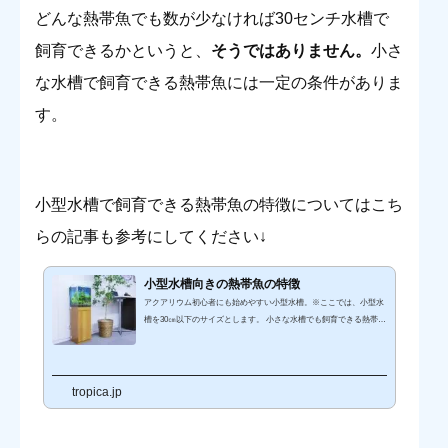
どんな熱帯魚でも数が少なければ30センチ水槽で
飼育できるかというと、
そうではありません。
小さ
な水槽で飼育できる熱帯魚には一定の条件がありま
す。
小型水槽で飼育できる熱帯魚の特徴についてはこち
らの記事も参考にしてください↓
小型水槽向きの熱帯魚の特徴
アクアリウム初心者にも始めやすい小型水槽。※ここでは、小型水
槽を30㎝以下のサイズとします。 小さな水槽でも飼育できる熱帯魚
を知りたい どんな条件で熱帯魚を選べばいいのかわからない今回
は、そんな疑問にお答えするため、小型水槽向きの熱帯魚の特徴に
ついてお話しいたします。 小型水槽でも飼育できる熱帯魚 おすす
め5 熱帯魚の飼育で気をつけること３つ 小型水槽での飼育におすす
tropica.jp
めの熱帯魚とは 写真：30㎝小型淡水魚水槽出典元：株式会社東京ア
クアガーデン 小型水槽向きの熱帯魚 4つのポイント1. 大型...