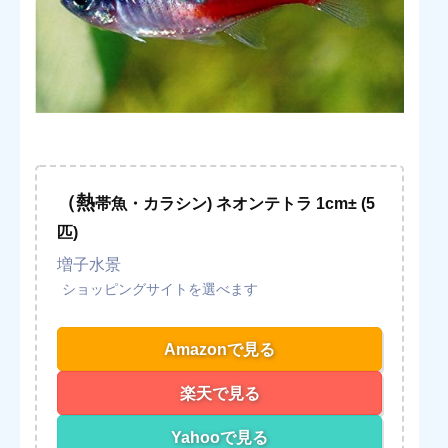
（熱
帯魚・カラシン) ネオンテトラ 1cm± (5
匹)
増子水景
Amazonで見る
楽天で見る
Yahooで見る