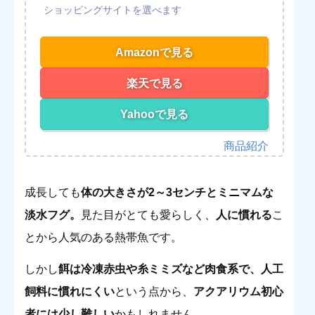
Amazonで見る
楽天で見る
Yahooで見る
成長しても
体の大きさが2～3センチとミニマムな
淡水フグ。
見た目がとても愛らしく、
人に慣れる
こ
とから人気のある熱帯魚です。
しかし
餌は冷凍赤虫や糸ミミズなど肉食系で、人工
飼料に慣れにくい
という点から、
アクアリウム初心
者には少し難しい
かもしれません。