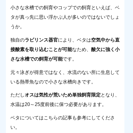
小さな水槽での飼育やコップでの飼育といえば、ベ
タが真っ先に思い浮かぶ人が多いのではないでしょ
うか。
独自の
ラビリンス器官
により、ベタは
空気中から直
接酸素を取り込むことが可能
なため、
酸欠に強く小
さな水槽での飼育が可能
です。
元々泳ぎが得意ではなく、水流のない所に生息して
いる熱帯魚なので小さな水槽向きです。
ただし
オスは気性が荒いため単独飼育限定
となり、
水温は20～25度前後に保つ必要があります。
ベタについてはこちらの記事も参考にしてくださ
い。