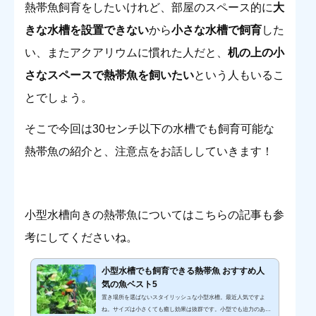
熱帯魚飼育をしたいけれど、部屋のスペース的に
大
きな水槽を設置できない
から
小さな水槽で飼育
した
い、またアクアリウムに慣れた人だと、
机の上の小
さなスペースで熱帯魚を飼いたい
という人もいるこ
とでしょう。
そこで今回は30センチ以下の水槽でも飼育可能な
熱帯魚の紹介と、注意点をお話ししていきます！
小型水槽向きの熱帯魚についてはこちらの記事も参
考にしてくださいね。
小型水槽でも飼育できる熱帯魚 おすすめ人
気の魚ベスト5
置き場所を選ばないスタイリッシュな小型水槽。最近人気ですよ
ね。サイズは小さくても癒し効果は抜群です。小型でも迫力のある