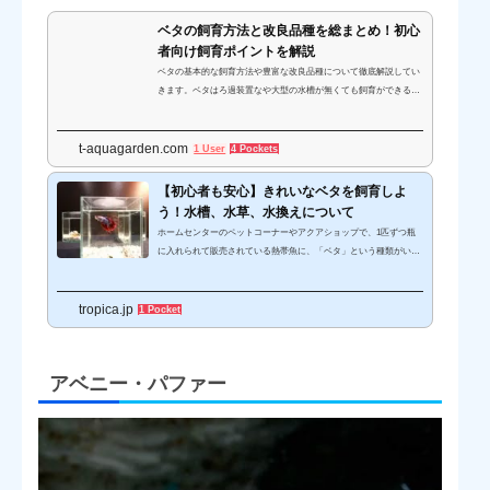
ベタの飼育方法と改良品種を総まとめ！初心
者向け飼育ポイントを解説
ベタの基本的な飼育方法や豊富な改良品種について徹底解説してい
きます。ベタはろ過装置なや大型の水槽が無くても飼育ができる、
初心者におすすめの熱帯魚です。美しいヒレと人懐っこい性格が魅
力のベタについてご紹介します。
t-aquagarden.com
1 User
4 Pockets
【初心者も安心】きれいなベタを飼育しよ
う！水槽、水草、水換えについて
ホームセンターのペットコーナーやアクアショップで、1匹ずつ瓶
に入れられて販売されている熱帯魚に、「ベタ」という種類がいる
のをご存知でしょうか。ベタのオスは金魚のようなひらひらとした
大きなヒレを持ちますが、メスはヒレが小さく地味な雰囲気の魚で
tropica.jp
す。縄張り意識が強く気性が激しいので、基本的に単独飼育推奨の
1 Pocket
熱帯魚です。とても美しく優雅な姿で小さな容器で飼育することが
できる点から、女性にも人気があります。今回はベタとはどんな熱
帯魚なのかや、ベタの種類、ベタの飼育に等についてお話していき
アベニー・パファー
ます。「ベタ」とい...