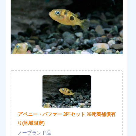
ア
ベニー・パファー 3匹セット ※死着補償有
り(地域限定)
ノーブランド品