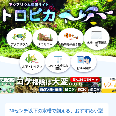
水槽・飼育器具
アクアリウム
テラリウム
熱帯魚や生き物
類
コケ・水槽のお
水草・レイアウ
お悩み解決
掃除
ト
30センチ以下の水槽で飼える、おすすめ小型