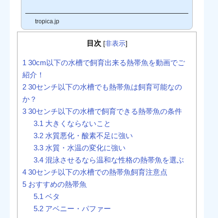
水草レイアウトを作ることができますし、美しい熱帯魚飼育を思う
存分楽しむことができます。今回は、プロが選定した狭い水槽でも
tropica.jp
飼育ができる丈夫で相性の良い品種をご紹介します。小型水槽向
き 熱帯魚の条件小型水槽での飼育に向いている熱帯魚の条件は、
小さくて丈夫な品種であること。※小型水槽とは、60㎝以下の水槽
目次
[
非表示
]
を指します。↓ 写真下の水槽は30㎝水槽です。 小型水槽でも飼育
できるおすすめ熱...
1
30cm以下の水槽で飼育出来る熱帯魚を動画でご
紹介！
2
30センチ以下の水槽でも熱帯魚は飼育可能なの
か？
3
30センチ以下の水槽で飼育できる熱帯魚の条件
3.1
大きくならないこと
3.2
水質悪化・酸素不足に強い
3.3
水質・水温の変化に強い
3.4
混泳させるなら温和な性格の熱帯魚を選ぶ
4
30センチ以下の水槽での熱帯魚飼育注意点
5
おすすめの熱帯魚
5.1
ベタ
5.2
アベニー・パファー