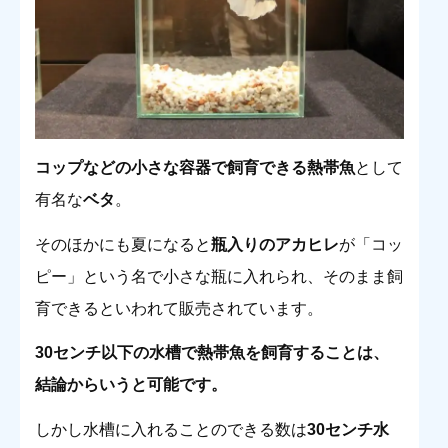
コップなどの小さな容器で飼育できる熱帯魚
として
有名な
ベタ
。
そのほかにも夏になると
瓶入りのアカヒレ
が「コッ
ピー」という名で小さな瓶に入れられ、そのまま飼
育できるといわれて販売されています。
30センチ以下の水槽で熱帯魚を飼育することは、
結論からいうと可能です。
しかし水槽に入れることのできる数は
30センチ水