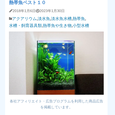
熱帯魚ベスト１０
2018年1月6日
2023年1月30日
アクアリウム
,
淡水魚
,
淡水魚水槽
,
熱帯魚
,
水槽・飼育器具類
,
熱帯魚や生き物
,
小型水槽
各社アフィリエイト・広告プログラムを利用した商品広告
を掲載しています。