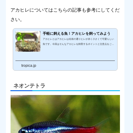
アカヒレについてはこちらの記事も参考にしてくだ
さい。
手軽に飼える魚！アカヒレを飼ってみよう
アカヒレとはアカヒレは名前の通りヒレが赤く小さくて可愛らしい
魚です。今回はそんなアカヒレを飼育するポイントと注意点をご紹
介いたします。体調2～3cm程と、とても小さいのですが、鯉の仲
間です！温和な性格で他の魚と混泳できる魚が多いとても飼いやす
い魚です。アカヒレは別名『コッピー』とも呼ばれ、その由来はコ
ップの水でも飼育ができることから名前がつきました。小型の魚の
tropica.jp
為、酸素消費量が少なくボトルアクアリウムや小型水槽で飼育が可
能です。また低温にも強く、室内ならヒーターもなしで飼育できま
す。夏季でも30℃程度...
ネオンテトラ