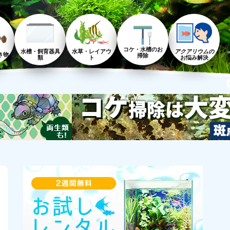
コケ・水槽のお
水槽・飼育器具
水草・レイアウ
アクアリウムの
き物
掃除
類
ト
お悩み解決