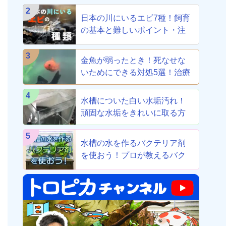
2
日本の川にいるエビ7種！飼育
の基本と難しいポイント・注
意点を解説
3
金魚が弱ったとき！死なせな
いためにできる対処5選！治療
から養生まで！
4
水槽についた白い水垢汚れ！
頑固な水垢をきれいに取る方
法！
5
水槽の水を作るバクテリア剤
を使おう！プロが教えるバク
テリア剤8選