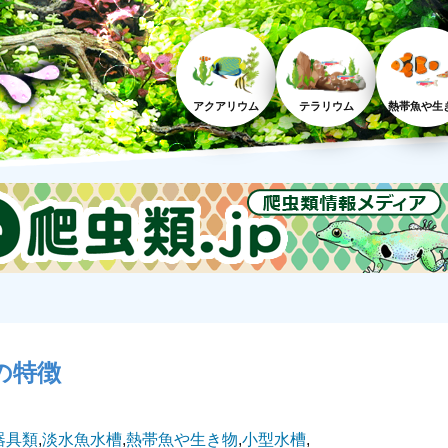
アクアリウム
テラリウム
熱帯魚や生
の特徴
器具類
,
淡水魚水槽
,
熱帯魚や生き物
,
小型水槽
,