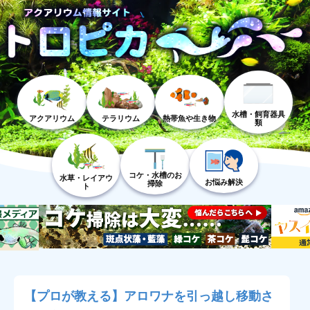
水槽・飼育器具
アクアリウム
テラリウム
熱帯魚や生き物
類
コケ・水槽のお
水草・レイアウ
お悩み解決
掃除
ト
【プロが教える】アロワナを引っ越し移動さ