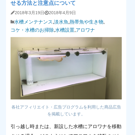
せる方法と注意点について
2018年3月19日
2018年4月9日
水槽メンテナンス
,
淡水魚
,
熱帯魚や生き物
,
コケ・水槽のお掃除
,
水槽設置
,
アロワナ
各社アフィリエイト・広告プログラムを利用した商品広告
を掲載しています。
引っ越し時または、新設した水槽にアロワナを移動