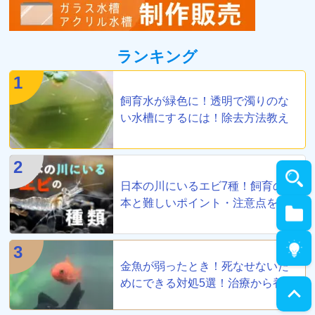
ランキング
1
飼育水が緑色に！透明で濁りのな
い水槽にするには！除去方法教え
ます
2
日本の川にいるエビ7種！飼育の基
本と難しいポイント・注意点を解
説
3
金魚が弱ったとき！死なせないた
めにできる対処5選！治療から養生
まで！