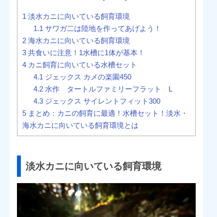
1
淡水カニに向いている飼育環境
1.1
サワガ二は陸地を作ってあげよう！
2
海水カニに向いている飼育環境
3
共食いに注意！1水槽に1体が基本！
4
カニ飼育に向いている水槽セット
4.1
ジェックス カメの楽園450
4.2
水作 タートルファミリーフラット L
4.3
ジェックス サイレントフィット300
5
まとめ：カニの飼育に最適！水槽セット！淡水・
海水カニに向いている飼育環境とは
淡水カニに向いている飼育環境