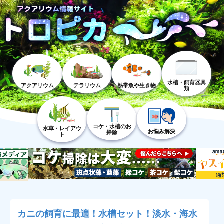
水槽・飼育器具
アクアリウム
テラリウム
熱帯魚や生き物
類
コケ・水槽のお
水草・レイアウ
お悩み解決
掃除
ト
カニの飼育に最適！水槽セット！淡水・海水