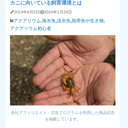
カニに向いている飼育環境とは
2019年8月5日
2024年1月24日
アクアリウム
,
海水魚
,
淡水魚
,
熱帯魚や生き物
,
アクアリウム初心者
各社アフィリエイト・広告プログラムを利用した商品広告
を掲載しています。