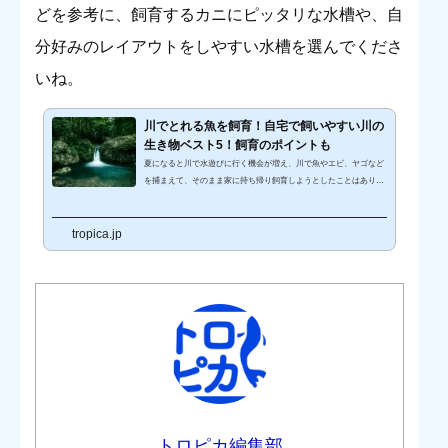
どを参考に、飼育するカニにピッタリな水槽や、自
分好みのレイアウトをしやすい水槽を選んでくださ
いね。
川でとれる魚を飼育！自宅で飼いやすい川の
生き物ベスト5！飼育のポイントも
夏になると川で水遊びに行く機会が増え、川で魚やエビ、ヤゴなど
を捕まえて、そのまま家に持ち帰り飼育しようとしたことはありま
せんか？しかし自然の中で育った川魚やエビ、ヤゴなどは、ショッ
プで販売されている熱帯魚や金魚と違い飼育されるのに慣れていな
tropica.jp
いため、すぐに死なせてしまうこともあります。川で捕まえた生き
物は、熱帯魚よりも飼育温度が低めなものが多く、きれいな水を好
むものが多いため、ある程度熱帯魚や淡水魚の飼育に慣れていない
と難しい場合もあるんです。今回は川魚の中でも自宅で飼育しやす
い川の生物を5種類...
トロピカ編集部