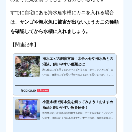
すでに自宅にある海水魚水槽にカニを入れる場合
は、
サンゴや海水魚に
被害が出ないようカニの種類
を確認してから水槽に入れましょう
。
【関連記事】
海水エビの飼育方法！水合わせや海水魚との
混泳、飼いやすい種類とは
海に住むエビと聞くとクルマエビや甘エビ（ホッコクアカエビ）と
いった、食用のエビを思い浮かべる方も多いと思いますが、マリン
アクアリウムでは代表的なクリーナー生体として重宝されている種
類も存在します。中には海水魚顔負けの鑑賞性を持つ色鮮やかな種
tropica.jp
類もいて、海水魚の健康と飼育環境の維持だけでなく、私たちの目
1 Pocket
も楽しませてくれます。ここでは、海水エビについて飼育しやすい
種類や飼育方法、混泳や水合わせの方法などをご紹介します。海水
小型水槽で海水魚を飼ってみよう！おすすめ
エビとはどのような生物か？特徴エビは十脚目長尾亜目に分類され
商品と飼いやすい魚を紹介！
ている甲殻類の総...
淡水魚に比べて海水魚を飼育するのは、ハードルが高いといわれて
います。理由はいくつかありますが、中でも特に、海水魚飼育には
オーバーフローシステムのような大掛かりな設備と大きな水槽が必
要で手を出せない、と思っている方は多いのではないでしょうか。