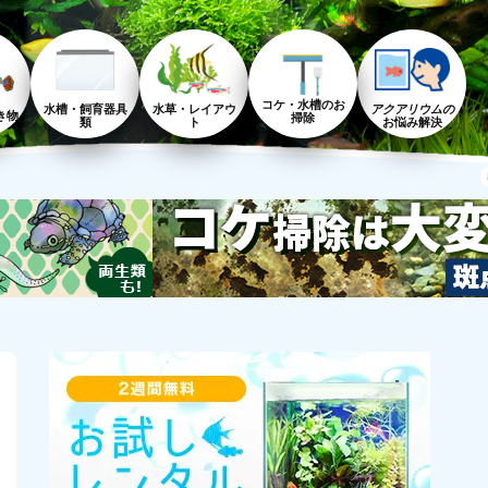
コケ・水槽のお
水槽・飼育器具
水草・レイアウ
アクアリウムの
き物
掃除
類
ト
お悩み解決