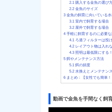
2.1
購入する金魚の選び
2.2
金魚のサイズ
3
金魚の飼育に向いている水
3.1
室内で飼育する場合
3.2
屋外で飼育する場合
4
手軽に飼育するのに必要な
4.1
ろ過フィルターは投
4.2
レイアウト物は入れ
4.3
照明は最低限にする
5
餌やメンテナンス方法
5.1
餌の頻度
5.2
水換えとメンテナン
6
まとめ：【女性でも簡単！
動画で金魚を手間なく飼