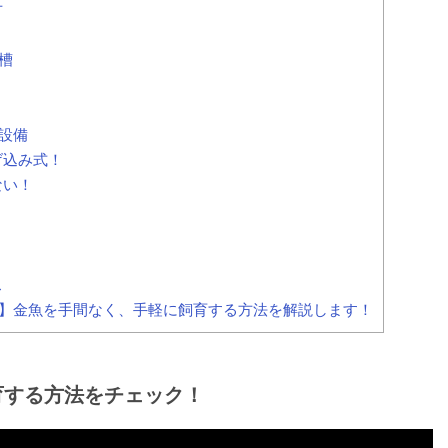
方
槽
設備
げ込み式！
ない！
！
ス
】金魚を手間なく、手軽に飼育する方法を解説します！
育する方法をチェック！