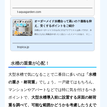
手に入れられます。オーダーメイド水槽の価格を抑えるための発注
テクニックをわかりやすくご紹介します。
t-aquagarden.com
オーダーメイド水槽台って高いの？価格を抑
え、安くするポイントをご紹介
水槽をオーダーメイドのものにするアクアリストは多いですが、水
槽台となると高級品やぜいたく品といったイメージがあり、そこま
ではなかなか手を出さないことも多いです。しかしオーダーメイド
の水槽台を使用する場合、見た目のカスタマイズを自在にできる点
tropica.jp
があるほか、水槽台としての機能を重視する場合は単価で見た場合
にはそこまで高くないことはあまり知られていません。今回はオー
ダーメイド水槽台にスポットを当てて、本当に高すぎるのかという
疑問についてや、オーダーメイド水槽台を考える場合の節約ポイン
水槽の重量が心配
！
トをご紹介します...
大型水槽で気になることで二番目に多いのは
「水槽
の重さ・耐荷重」
でしょう。一戸建てはもちろん、
マンションやアパートなどでは特に気を付けるべき
ポイントで、
大型水槽導入前に設置する床面の耐荷
重を調べて、可能な範囲かどうかを考慮したうえで