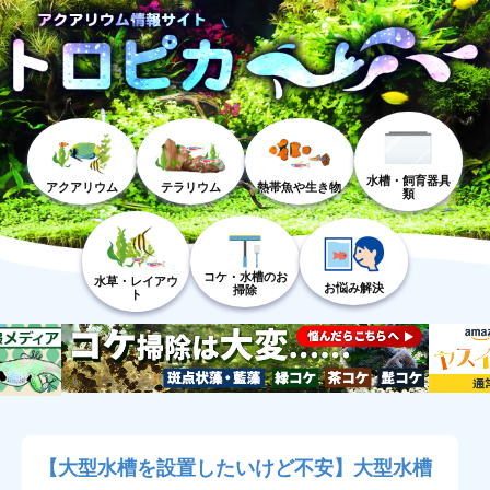
水槽・飼育器具
アクアリウム
テラリウム
熱帯魚や生き物
類
コケ・水槽のお
水草・レイアウ
お悩み解決
掃除
ト
【大型水槽を設置したいけど不安】大型水槽