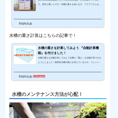
で、意外と重いんです！水槽の重さを気にせず、アクアリウムを設
置した後、水槽の重みによって床が抜けたら本当に最悪ですよね。
↓こちらで、水槽の重さを自動計算できます↓そうならないために
も、熱帯魚水槽の重さと床の耐荷重について、水槽の設置を検討し
ている人や水槽が家にある方は、ぜひ知っておく必要があるでしょ
tropica.jp
う。自宅に水槽を置いている方の中には、ひょっとしたら床の耐荷
重をオーバーしている可能性もありますので注意が必要ですよ。そ
水槽の重さ計算はこちらの記事で
！
れでは、わかりやすい...
水槽の重さを計算してみよう 『自動計算機
能』を付けました！
水槽の重さを自動計算してみよう水槽の『重さ』を自動計算できる
ようにしました！熱帯魚水槽の購入を考えている人や、リニューア
ル、水槽の移動、引っ越しなどを考えている人は、ぜひ参考にして
下さい。水槽は、ガラスやアクリルでできていますので、結構重い
tropica.jp
のです。しかも、重さの計算は単純なようでいて、それぞれの比重
2 Pockets
なども計算式に入れないと正確な重量が出てきません。つまり、水
槽重量の計算は、まあまあ面倒なのです。↓細かい説明は後回しに
するとして、とりあえずコチラです。数字を入れてみてください↓
水槽のメンテナンス方法が心配
！
使い方は、上から数...