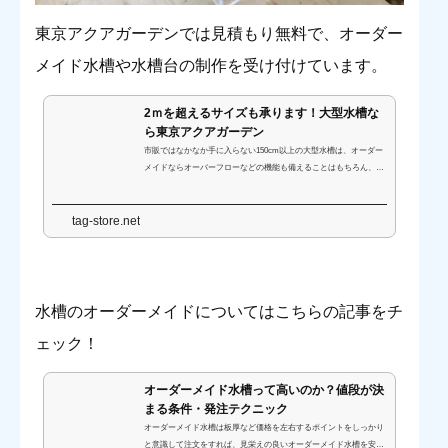
東京アクアガーデンでは見積もり無料で、オーダー
メイド水槽や水槽台の制作を受け付けています。
2ｍを超えるサイズも承ります！大型水槽な
ら東京アクアガーデン
市販ではなかなか手に入らない150cm以上の大型水槽は、オーダー
メイドならオーバーフローなどの機能も備えることはもちろん、価
格を抑えて制作できます！大型水槽の設置や、オーダーメイド販売
の実績豊富な東京アクアガーデンにお任せください。
tag-store.net
水槽のオーダーメイドについてはこちらの記事をチ
ェック！
オーダーメイド水槽って高いのか？値段が決
まる条件・発注テクニック
オーダーメイド水槽は板厚など価格を左右するポイントをしっかり
と意識して注文をすれば、見栄えの良いオーダーメイド水槽を安く