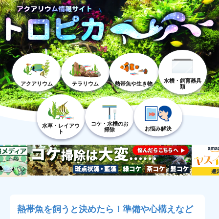
水槽・飼育器具
アクアリウム
テラリウム
熱帯魚や生き物
類
コケ・水槽のお
水草・レイアウ
お悩み解決
掃除
ト
熱帯魚を飼うと決めたら！準備や心構えなど