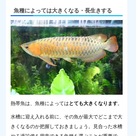
ブルを減らしていきましょう。プロも使っている地震対策グッズBE
魚種によっては大きくなる・長生きする
ST5を動画で紹介！h...
熱帯魚は、魚種によっては
とても大きくなります
。
水槽に迎え入れる前に、その魚が最大でどこまで大
きくなるのか把握しておきましょう。見合った水槽