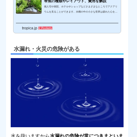
帯魚の種類やレイアウト、費用を解説
個人宅や病院、ホテルやショップなどさまざまなところでアクアリ
ウムを見ることができます。水槽の中の小さな世界は疲れた心を癒
してくれることもあり、趣味で始める人が増えています。しかし初
期費用や維持費が高いだろうと思って、アクアリウムを始めるか悩
tropica.jp
んでいる人や、どんな生き物が飼育できるのかわからないという人
2 Pockets
が多いです。今回はこれからアクアリウムを始めようと思っている
初心者を対象に、アクアリウムの初期費用や水槽レイアウト、飼育
可能な生物や水草、レイアウトのポイントなどを解説していきま
水漏れ・火災の危険がある
す。アクアリウムと...
水を扱いますから
水漏れの危険が常につきまといま