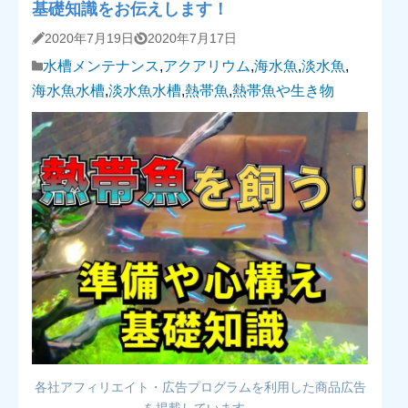
基礎知識をお伝えします！
2020年7月19日
2020年7月17日
水槽メンテナンス
,
アクアリウム
,
海水魚
,
淡水魚
,
海水魚水槽
,
淡水魚水槽
,
熱帯魚
,
熱帯魚や生き物
各社アフィリエイト・広告プログラムを利用した商品広告
を掲載しています。