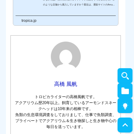
のような店舗から購入していますか？最近は、通販サイトのAmazo
n（アマゾン）で、熱帯魚水槽や魚、飼育に必要な器具類、掃除道
具までを全てそろえることができます。アクアリウム専門のショッ
tropica.jp
プがないという地域にお住まいの方でも、大手通販サイトのAmazo
nで、熱帯魚水槽用の道具や魚をそろえることができるように、今
回は予算1万円で購入できる水槽や、熱帯魚、水槽用の器具や掃除
道具をご紹介させていただきます。【初心者向け】アマゾンで予算
1万円！熱帯魚水槽や魚...
高橋 風帆
トロピカライターの高橋風帆です。
アクアリウム歴20年以上。飼育しているアーモンドスネー
クヘッドは10年来の相棒です。
魚類の生息環境調査をしておりまして、仕事で魚類調査、
プライべートでアクアリウム＆生き物探しと生き物中心の
毎日を送っています。