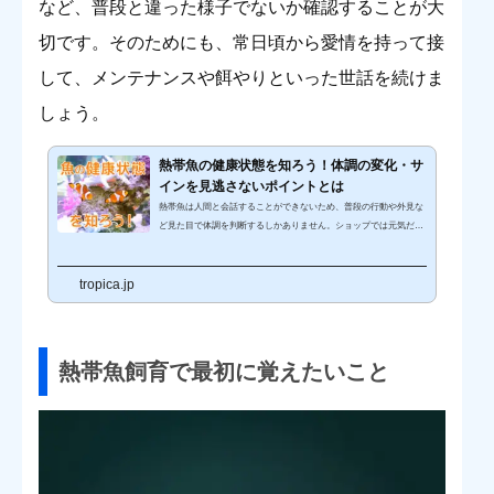
など、普段と違った様子でないか確認することが大
切です。そのためにも、常日頃から愛情を持って接
して、メンテナンスや餌やりといった世話を続けま
しょう。
熱帯魚の健康状態を知ろう！体調の変化・サ
インを見逃さないポイントとは
熱帯魚は人間と会話することができないため、普段の行動や外見な
ど見た目で体調を判断するしかありません。ショップでは元気だっ
たのに、自宅の水槽に入れたら急におかしな行動をとる、動かなく
なったといった目に見える変化なら体調などを判断しやすいのです
tropica.jp
が、知らず知らずのうちに弱っていき、ある日突然死んでしまうこ
ともあります。熱帯魚を長生きさせるには、餌やりのときなどに短
時間でもよいので毎日観察し、ちょっとした変化も見逃さないこと
がポイントになります。今回は熱帯魚を長生きさせるための、体長
の変化やサインを...
熱帯魚飼育で最初に覚えたいこと