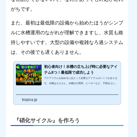
がちです。
また、最初は最低限の設備から始めたほうがシンプ
ルに水槽運用のながれが理解できますし、水質も維
持しやすいです。大型の設備や複雑なろ過システム
は、その後でも遅くありません。
初心者向け！水槽の立ち上げ時に必要なアイ
テム8つ！最低限で成功しよう
アクアリウムを始めるにあたって必要なアイテムがいくつかありま
す。水槽はもちろん、水槽台や照明、ヒーターなど、予想以上にそ
ろえなければならないアイテムが多く尻込みしてしまう人も少なく
ありません。しかし、目標とする水槽のスタイルが決まっていれ
tropica.jp
ば、最低限のアイテムだけで始めることができます。そこで、今回
は初心者の方向けに水槽の立ち上げ時に必要なアイテムを8つご紹
介します。「なにをそろえて良いかわからない」「できるだけ初期
費用を押さえたい」といった場合にご覧ください。水槽の立ち上げ
『硝化サイクル』を作ろう
とは？水槽の立ち上げ...