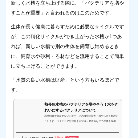
新しく水槽を立ち上げる際に、「バクテリアを増や
すことが重要」と言われるのはこのためです。
生体が長く健康に暮らすために必要なサイクルです
が、この硝化サイクルができ上がった水槽が1つあ
れば、新しい水槽で別の生体を飼育し始めるとき
に、飼育水や砂利・ろ材などを流用することで簡単
に立ち上げることができます。
「水質の良い水槽は財産」という方もいるほどで
す。
熱帯魚水槽のバクテリアを増やそう！水をき
れいにするバクテリアについて
水槽飼育で欠かせないバクテリアの種類や役割・増やし方を解説い
たします。バクテリアは水質を安定させ熱帯魚などの生体を長期間
飼育できる環境に整えてくれる大切な存在です。硝化作用を知り、
きれいな水槽づくりを目指しましょう。
t-aquagarden.com
1 User
7 Pockets