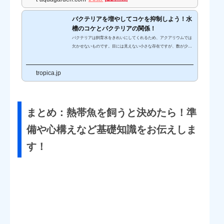
バクテリアを増やしてコケを抑制しよう！水
槽のコケとバクテリアの関係！
バクテリアは飼育水をきれいにしてくれるため、アクアリウムでは
欠かせないものです。目には見えない小さな存在ですが、数が少な
かったり定着していなかったりなどすると、水質が悪化してしまい
ます。そうなると、魚の健康に良くないだけでなく、コケの発生に
tropica.jp
もつながりかねません。コケは水槽の観賞性を低下させるうえに、
水草を覆って成長を阻害してしまうこともあります。そこで、今回
はバクテリアを増やして厄介なコケを抑制する方法をご紹介しま
す。水槽のバクテリアが増えればコケが減る？水槽のバクテリアが
増えればコケが減っ...
まとめ：熱帯魚を飼うと決めたら！準
備や心構えなど基礎知識をお伝えしま
す！