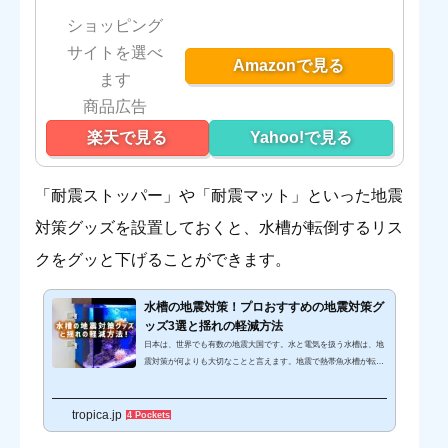
ショッピング
サイトを選べ
Amazonで見る
ます
楽天で見る
Yahoo!で見る
「耐震ストッパー」や「耐震マット」といった地震
対策グッズを設置しておくと、水槽が転倒するリス
クをグッと下げることができます。
水槽の地震対策！プロおすすめの地震対策グ
ッズ3選と揺れの軽減方法
日本は、世界でも有数の地震大国です。水と電気を扱う水槽は、地
震対策が何よりも大切なことと言えます。地震で熱帯魚水槽が転倒
した場合、水槽や熱帯魚だけでなく、場合によっては家屋や家具に
被害が及びます。そこで、地震被害の軽減に役立つプロがおすすめ
tropica.jp
する、水槽の地震対策グッズ3選＋おまけ2選をご紹介いたします。
4 Pockets
※一部製品の欠品に伴い、ご紹介内容を大幅にリニューアルしまし
た。水槽は重量があるため、しっかりと対策を行い、もしものトラ