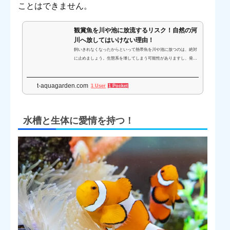
ことはできません。
観賞魚を川や池に放流するリスク！自然の河
川へ放してはいけない理由！
飼いきれなくなったからといって熱帯魚を川や池に放つのは、絶対
に止めましょう。生態系を壊してしまう可能性がありますし、発覚
すると罰則が科せられることもあります。ここでは、観賞魚を川や
池に放流するリス...
t-aquagarden.com
1 User
1 Pocket
水槽と生体に愛情を持つ！