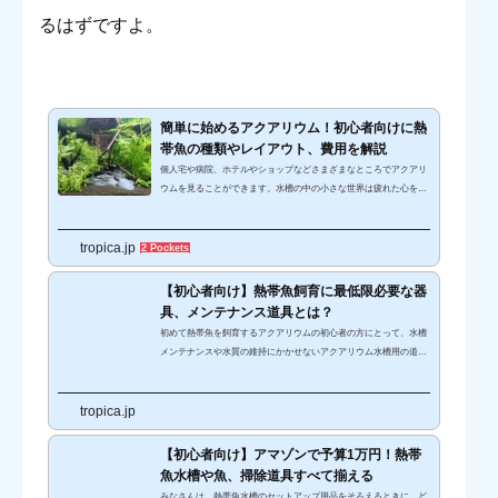
るはずですよ。
簡単に始めるアクアリウム！初心者向けに熱
帯魚の種類やレイアウト、費用を解説
個人宅や病院、ホテルやショップなどさまざまなところでアクアリ
ウムを見ることができます。水槽の中の小さな世界は疲れた心を癒
してくれることもあり、趣味で始める人が増えています。しかし初
期費用や維持費が高いだろうと思って、アクアリウムを始めるか悩
tropica.jp
んでいる人や、どんな生き物が飼育できるのかわからないという人
2 Pockets
が多いです。今回はこれからアクアリウムを始めようと思っている
初心者を対象に、アクアリウムの初期費用や水槽レイアウト、飼育
【初心者向け】熱帯魚飼育に最低限必要な器
可能な生物や水草、レイアウトのポイントなどを解説していきま
具、メンテナンス道具とは？
す。アクアリウムと...
初めて熱帯魚を飼育するアクアリウムの初心者の方にとって、水槽
メンテナンスや水質の維持にかかせないアクアリウム水槽用の道具
や機材は、なにを購入したらいいのか悩む部分です。アクアリウム
用品を扱う店舗ですすめられるアクアリウム用器材には、必ずしも
tropica.jp
必要ではない商品が含まれている場合があります。基本的に必要最
低限である熱帯魚水槽のアイテムは、 ヒーター ろ過器 エアーポン
プですが、他にも必要なものがあります。特に水槽のメンテナンス
【初心者向け】アマゾンで予算1万円！熱帯
道具は、何を揃えたらいいのかと悩む部分ではないでしょうか？今
魚水槽や魚、掃除道具すべて揃える
回は、熱帯魚...
みなさんは、熱帯魚水槽のセットアップ用品をそろえるときに、ど