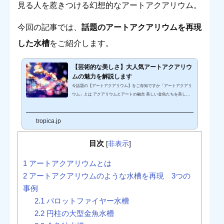
見る人を惹きつける幻想的なアートアクアリウム。
今回の記事では、
話題のアートアクアリウムを再現
した水槽
をご紹介します。
【芸術的な美しさ】大人気アートアクアリウ
ムの魅力を解説します
今話題の【アートアクアリウム】をご存知ですか「アートアクアリ
ウム」とは アクアリウムとアートの融合 美しい金魚たちを美しく
「アート」として再現 和をモチーフにした水中世界を演出 プロジ
ェクションマッピングやLEDライティングなど、最新の演出技術と
tropica.jp
融合 アクアリウム・アート・デザイン・インテリアを総合プロデュ
ースつまり、五感で体感する新感覚な水中アートのことを指しま
す。「アートアクアリウム」は非常に人気があり、毎年全国各地で
目次
[
非表示
]
さまざまな展示イベントが開催されています。 アートアクアリウム
の魅力と...
1
アートアクアリウムとは
2
アートアクアリウムのような水槽を再現 3つの
事例
2.1
パロットファイヤー水槽
2.2
円柱の大型金魚水槽