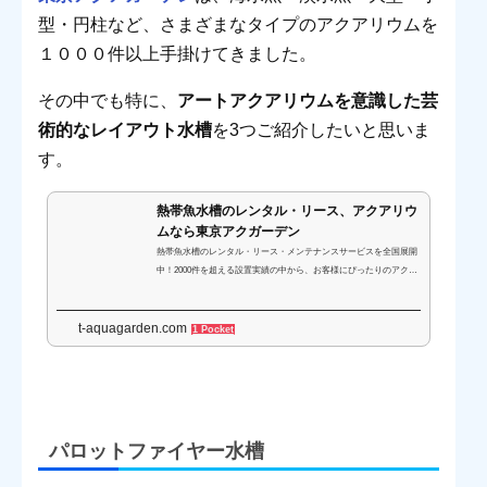
型・円柱など、さまざまなタイプのアクアリウムを
１０００件以上手掛けてきました。
その中でも特に、
アートアクアリウムを意識した芸
術的なレイアウト水槽
を3つご紹介したいと思いま
す。
熱帯魚水槽のレンタル・リース、アクアリウ
ムなら東京アクガーデン
熱帯魚水槽のレンタル・リース・メンテナンスサービスを全国展開
中！2000件を超える設置実績の中から、お客様にぴったりのアクア
リウムをご提案します！病院クリニック、オフィス、介護施設、幼
稚園、ホテル、個人宅など続々導入中。
t-aquagarden.com
1 Pocket
パロットファイヤー水槽