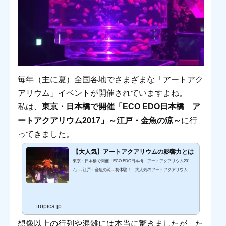
毎年（主に夏）全国各地でさまざまな「アートアク
アリウム」イベントが開催されていますよね。
私は、
東京・日本橋で開催「ECO EDO日本橋 ア
ートアクアリウム2017」～江戸・金魚の涼～
に行
ってきました。
【大人気】アートアクアリウムの影響力とは
東京・日本橋で開催「ECO EDO日本橋 アートアクアリウム201
7」～江戸・金魚の涼～初体験！ 大人気のアートアクアリウムに
行ってきました。（※注意 写真ネタバレあり） アートアクアリウ
ム2017へ行ってきた！ 【芸術的！】アートアクアリウムの魅力 ア
ートアクアリウムと金魚の関係 【アートアクアリウム】アクアリウ
ムアレンジメントをはじめてみませんかECO EDO日本橋 アート
tropica.jp
アクアリウム2017開催日程：2017年7月7日（金）～9月24日（日）
開催時間：11時～23時30分（最終入場23時）会場：日本橋三井ホー
想像以上の行列や混雑には本当に驚きましたが、た