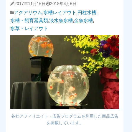
2017年11月16日
2018年4月6日
アクアリウム
,
水槽レイアウト
,
円柱水槽
,
水槽・飼育器具類
,
淡水魚水槽
,
金魚水槽
,
水草・レイアウト
各社アフィリエイト・広告プログラムを利用した商品広告
を掲載しています。