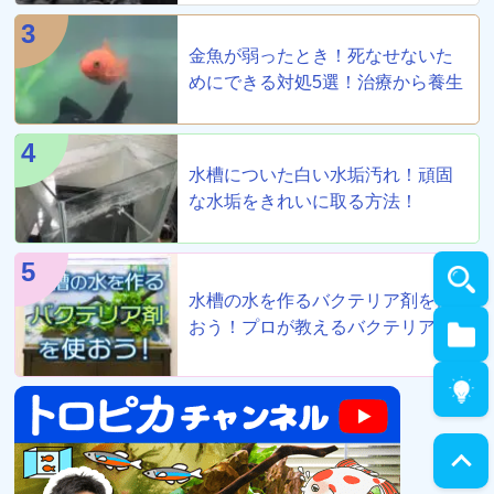
3
金魚が弱ったとき！死なせないた
めにできる対処5選！治療から養生
まで！
4
水槽についた白い水垢汚れ！頑固
な水垢をきれいに取る方法！
5
水槽の水を作るバクテリア剤を使
おう！プロが教えるバクテリア剤8
選