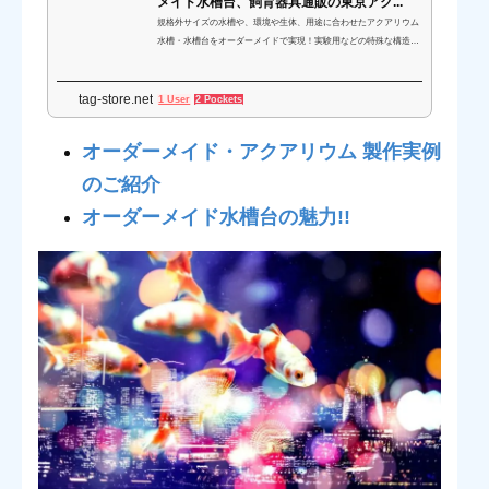
メイド水槽台、飼育器具通販の東京アク...
規格外サイズの水槽や、環境や生体、用途に合わせたアクアリウム
水槽・水槽台をオーダーメイドで実現！実験用などの特殊な構造
も、東京アクアガーデンにご相談ください。初めてでも豊富な水槽
販売の実績と経験で、オーダーメイドをサポートいたします。理想
tag-store.net
のアクアリウムを手に入れましょう。
1 User
2 Pockets
オーダーメイド・アクアリウム 製作実例
のご紹介
オーダーメイド水槽台の魅力!!