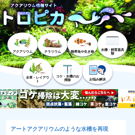
水槽・飼育器具
アクアリウム
テラリウム
熱帯魚や生き物
類
コケ・水槽のお
水草・レイアウ
お悩み解決
掃除
ト
アートアクアリウムのような水槽を再現