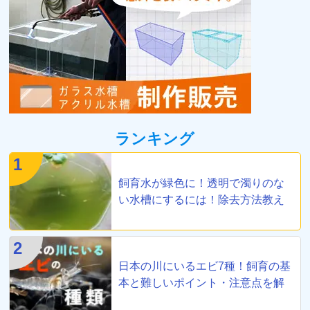
ランキング
1
飼育水が緑色に！透明で濁りのな
い水槽にするには！除去方法教え
ます
2
日本の川にいるエビ7種！飼育の基
本と難しいポイント・注意点を解
説