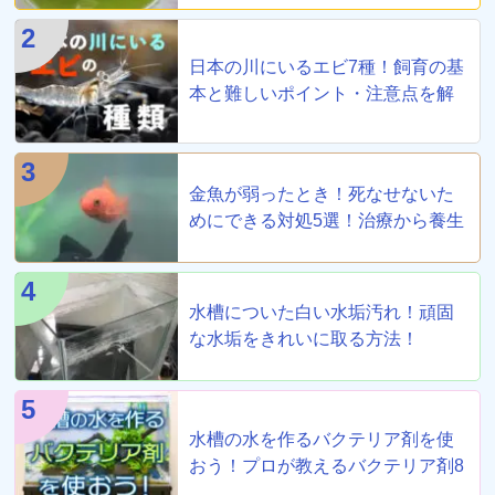
2
日本の川にいるエビ7種！飼育の基
本と難しいポイント・注意点を解
説
3
金魚が弱ったとき！死なせないた
めにできる対処5選！治療から養生
まで！
4
水槽についた白い水垢汚れ！頑固
な水垢をきれいに取る方法！
5
水槽の水を作るバクテリア剤を使
おう！プロが教えるバクテリア剤8
選