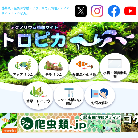
熱帯魚・金魚の水槽・アクアリウム情報メディア
サイト「トロピカ」
水槽・飼育器具
アクアリウム
テラリウム
熱帯魚や生き物
類
コケ・水槽のお
水草・レイアウ
お悩み解決
掃除
ト