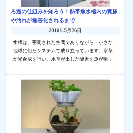
ろ過の仕組みを知ろう！熱帯魚水槽内の糞尿
や汚れが無害化されるまで
2018年5月26日
水槽は、密閉された空間でありながら、小さな
地球に似たシステムで成り立っています。水草
が光合成を行い、水草が出した酸素を魚が吸
い、魚の出した糞尿や汚れをバクテリアが分解
し、分解されたものを水草が養分として吸い上
げる……そう […]