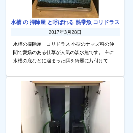
水槽 の 掃除屋 と呼ばれる 熱帯魚 コリドラス
2017年3月28日
水槽の掃除屋 コリドラス 小型のナマズ科の仲
間で愛嬌のある仕草が人気の淡水魚です。 主に
水槽の底などに溜まった餌を綺麗に片付けてく
れます。 飼育がしやすく、おっとりとした性格
で他の淡水魚とも仲良く飼える事で人気がある
魚で […]