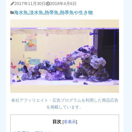
2017年11月30日
2018年4月6日
海水魚
,
淡水魚
,
熱帯魚
,
熱帯魚や生き物
各社アフィリエイト・広告プログラムを利用した商品広告
を掲載しています。
目次
[
非表示
]