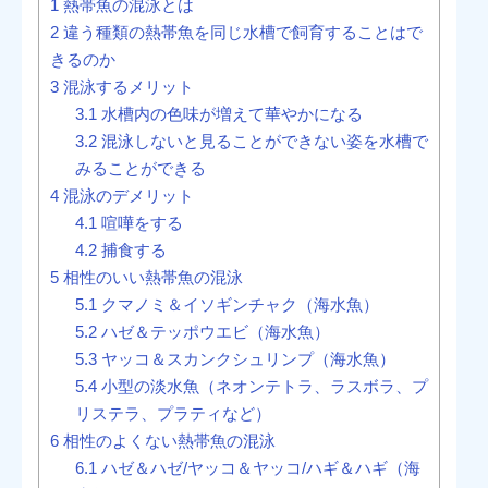
1
熱帯魚の混泳とは
2
違う種類の熱帯魚を同じ水槽で飼育することはで
きるのか
3
混泳するメリット
3.1
水槽内の色味が増えて華やかになる
3.2
混泳しないと見ることができない姿を水槽で
みることができる
4
混泳のデメリット
4.1
喧嘩をする
4.2
捕食する
5
相性のいい熱帯魚の混泳
5.1
クマノミ＆イソギンチャク（海水魚）
5.2
ハゼ＆テッポウエビ（海水魚）
5.3
ヤッコ＆スカンクシュリンプ（海水魚）
5.4
小型の淡水魚（ネオンテトラ、ラスボラ、プ
リステラ、プラティなど）
6
相性のよくない熱帯魚の混泳
6.1
ハゼ＆ハゼ/ヤッコ＆ヤッコ/ハギ＆ハギ（海