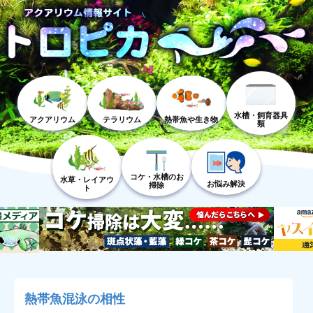
水槽・飼育器具
アクアリウム
テラリウム
熱帯魚や生き物
類
コケ・水槽のお
水草・レイアウ
お悩み解決
掃除
ト
熱帯魚混泳の相性