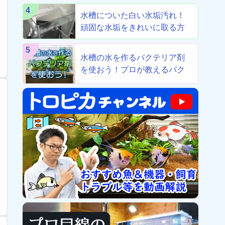
4
水槽についた白い水垢汚れ！
頑固な水垢をきれいに取る方
法！
5
水槽の水を作るバクテリア剤
を使おう！プロが教えるバク
テリア剤8選