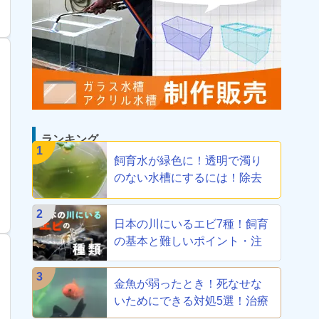
ランキング
1
飼育水が緑色に！透明で濁り
のない水槽にするには！除去
方法教えます
2
日本の川にいるエビ7種！飼育
の基本と難しいポイント・注
意点を解説
3
金魚が弱ったとき！死なせな
いためにできる対処5選！治療
から養生まで！