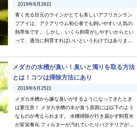
2019年6月26日
青く光る目元のラインがとても美しいアフリカンラン
プアイは、アクアリウム初心者でも飼いやすい人気の
熱帯魚です。 しかし、いくら飼育がしやすいからとい
って、適当に飼育すればいいというわけではありませ
ん。 アフリカンランプアイ […]
メダカの水槽が臭い！臭いと濁りを取る方法
とは！コツは掃除方法にあり
2019年6月25日
メダカ水槽から嫌な臭いがするようになってきたとき
は要注意！ メダカ水槽の水が臭う原因には以下のよう
なものが考えられます。 水槽掃除が行き届かず飼育水
が富栄養化 フィルターが汚れていたりバクテリアが足
りない 過密飼育 水が […]