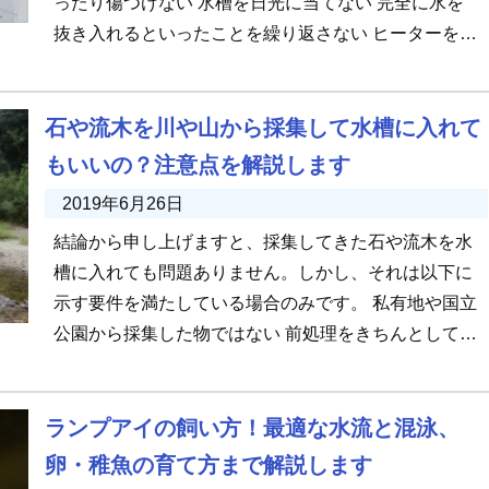
ったり傷つけない 水槽を日光に当てない 完全に水を
抜き入れるといったことを繰り返さない ヒーターを水
槽に直接当てない 保護 […]
石や流木を川や山から採集して水槽に入れて
もいいの？注意点を解説します
2019年6月26日
結論から申し上げますと、採集してきた石や流木を水
槽に入れても問題ありません。しかし、それは以下に
示す要件を満たしている場合のみです。 私有地や国立
公園から採集した物ではない 前処理をきちんとしてい
る 自己責任を理解してい […]
ランプアイの飼い方！最適な水流と混泳、
卵・稚魚の育て方まで解説します