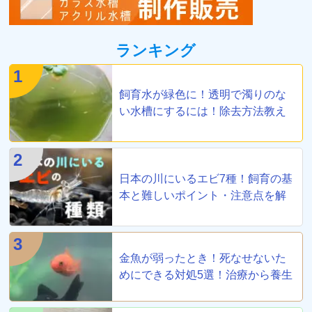
ランキング
1
飼育水が緑色に！透明で濁りのな
い水槽にするには！除去方法教え
ます
2
日本の川にいるエビ7種！飼育の基
本と難しいポイント・注意点を解
説
3
金魚が弱ったとき！死なせないた
めにできる対処5選！治療から養生
まで！