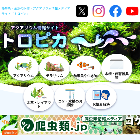
熱帯魚・金魚の水槽・アクアリウム情報メディア
サイト「トロピカ」
水槽・飼育器具
アクアリウム
テラリウム
熱帯魚や生き物
類
コケ・水槽のお
水草・レイアウ
お悩み解決
掃除
ト