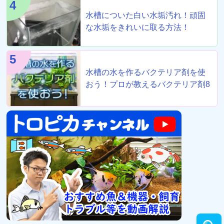
4
水槽についた白い水垢汚れ！頑固
な水垢をきれいに取る方法！
5
水槽の水を作るバクテリア剤を使
おう！プロが教えるバクテリア剤8
選