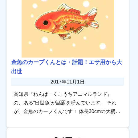
金魚のカープくんとは・話題！エサ用から大
出世
2017年11月1日
高知県『わんぱーくこうちアニマルランド』
の、ある“出世魚”が話題を呼んでいます。 それ
が、金魚のカープくんです！ 体長30cmの大柄な
金魚ですが、その経歴はハードで、幾つもの死
線をかいくぐってきた凄い金魚なんです！ 厳し
[…]