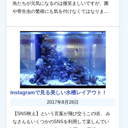
魚たちが元気になるのは微笑ましいですが、菌
や寄生虫の繁殖にも気を付けなくてはなりませ
ん！ 症状と対策を考えていきます。 病気を防ぐ
には、水換え！ 原因菌を繁殖させなければ症状
が出 […]
Instagramで見る美しい水槽レイアウト！
2017年8月26日
【SNS映え】という言葉が飛び交うこの頃、 み
なさんもいくつかのSNSを利用して楽しんでい