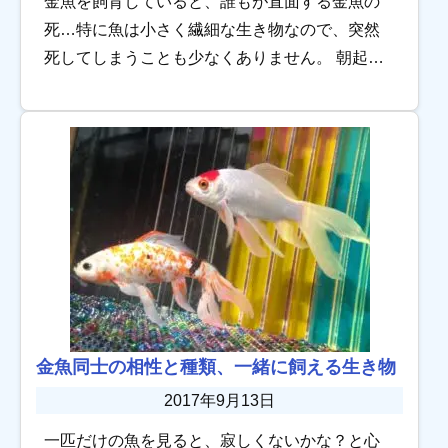
金魚を飼育していると、誰もが直面する金魚の
死…特に魚は小さく繊細な生き物なので、突然
死してしまうことも少なくありません。 朝起き
たら金魚が亡くなっていた！！金魚が死にそ
う…昨晩は元気だったのに…なぜ？ そんな悲し
い思いを […]
金魚同士の相性と種類、一緒に飼える生き物
2017年9月13日
一匹だけの魚を見ると、寂しくないかな？と心