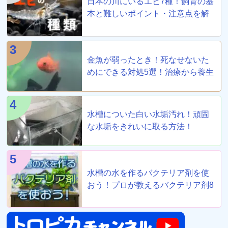
日本の川にいるエビ7種！飼育の基
本と難しいポイント・注意点を解
説
3
金魚が弱ったとき！死なせないた
めにできる対処5選！治療から養生
まで！
4
水槽についた白い水垢汚れ！頑固
な水垢をきれいに取る方法！
5
水槽の水を作るバクテリア剤を使
おう！プロが教えるバクテリア剤8
選