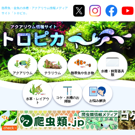
熱帯魚・金魚の水槽・アクアリウム情報メディア
サイト「トロピカ」
水槽・飼育器具
アクアリウム
テラリウム
熱帯魚や生き物
類
コケ・水槽のお
水草・レイアウ
お悩み解決
掃除
ト