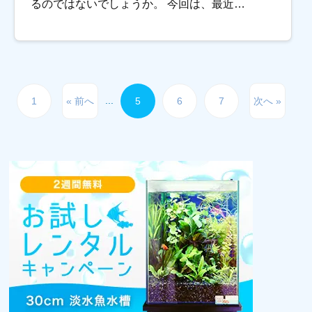
るのではないでしょうか。 今回は、最近
Instagramを始めた弊社のアカウントの紹介と兼
ねて、 ”インスタ映え”する水槽レイアウ […]
...
1
« 前へ
5
6
7
次へ »