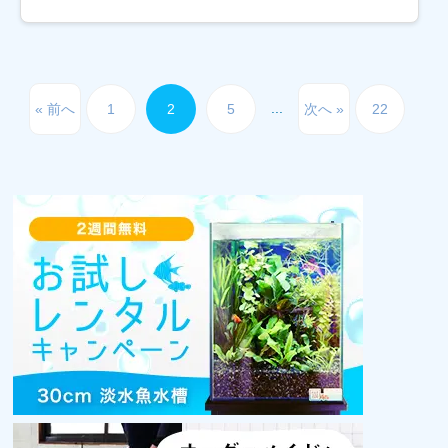
の製品があれば楽しむ事ができます。 そんなAD
[…]
...
« 前へ
1
2
5
次へ »
22