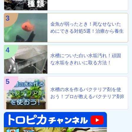
説
3
金魚が弱ったとき！死なせないた
めにできる対処5選！治療から養生
まで！
4
水槽についた白い水垢汚れ！頑固
な水垢をきれいに取る方法！
5
水槽の水を作るバクテリア剤を使
おう！プロが教えるバクテリア剤8
選