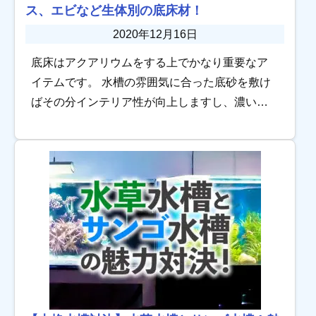
ス、エビなど生体別の底床材！
2020年12月16日
底床はアクアリウムをする上でかなり重要なア
イテムです。 水槽の雰囲気に合った底砂を敷け
ばその分インテリア性が向上しますし、濃い色
のものであれば色揚げ効果も期待できます。 他
にも水質維持に重要なバクテリアの住処になる
など多 […]