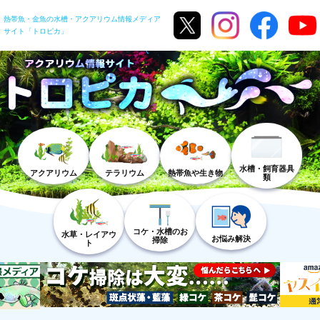
熱帯魚・金魚の水槽・アクアリウム情報メディア
サイト「トロピカ」
水槽・飼育器具
アクアリウム
テラリウム
熱帯魚や生き物
類
コケ・水槽のお
水草・レイアウ
お悩み解決
掃除
ト