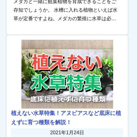
メダカと一緒に観葉植物を育成できることをご
存知でしょうか。 水槽に入れる植物といえば水
草が定番ですよね。メダカの繁殖に水草は必須
ですし、水草で彩られた水槽も非常に魅力的で
す。しかし最近は、水槽の中に陸地を作り、観
葉植物を […]
植えない水草特集！アヌビアスなど底床に植
えずに育つ種類を解説！
2021年1月24日