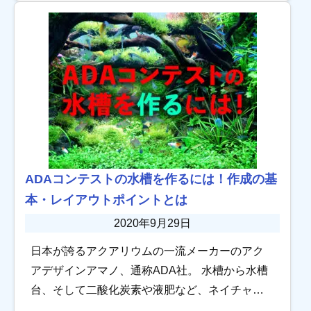
アウト水槽と相性のいい魚」がいるんです。 流
木が大好 […]
ADAコンテストの水槽を作るには！作成の基
本・レイアウトポイントとは
2020年9月29日
日本が誇るアクアリウムの一流メーカーのアク
アデザインアマノ、通称ADA社。 水槽から水槽
台、そして二酸化炭素や液肥など、ネイチャー
アクアリウムの制作から維持管理まで、ADA社