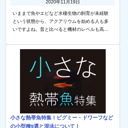
2020年11月19日
いままで魚やエビなど水棲生物の飼育が未経験
という状態から、アクアリウムを始める人も多
いですよね。昔と比べると機材のレベルも高く
なり、メダカや熱帯魚など飼育できる生き物も
増えています。 しかしこれからアクアリウムを
始めよう […]
小さな熱帯魚特集！ピグミー・ドワーフなど
の小型種9選と混泳について！