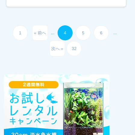
といった選択肢もあって、 品種 価格 健康状態
な […]
...
...
1
« 前へ
4
5
6
次へ »
32