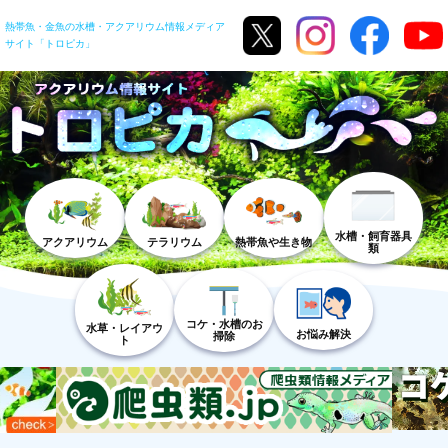
熱帯魚・金魚の水槽・アクアリウム情報メディア
サイト「トロピカ」
水槽・飼育器具
アクアリウム
テラリウム
熱帯魚や生き物
類
コケ・水槽のお
水草・レイアウ
お悩み解決
掃除
ト