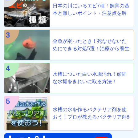
日本の川にいるエビ7種！飼育の基
本と難しいポイント・注意点を解
説
3
金魚が弱ったとき！死なせないた
めにできる対処5選！治療から養生
まで！
4
水槽についた白い水垢汚れ！頑固
な水垢をきれいに取る方法！
5
水槽の水を作るバクテリア剤を使
おう！プロが教えるバクテリア剤8
選